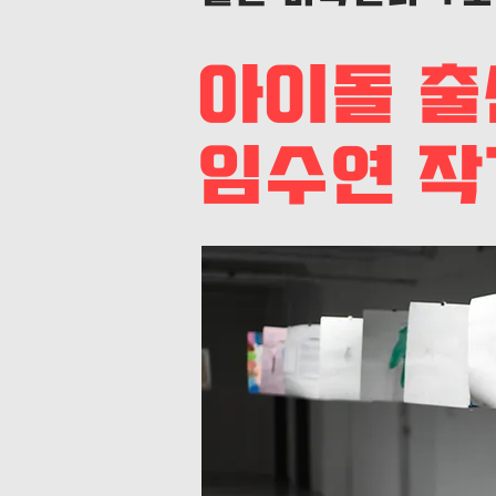
아이돌 출
임수연 작