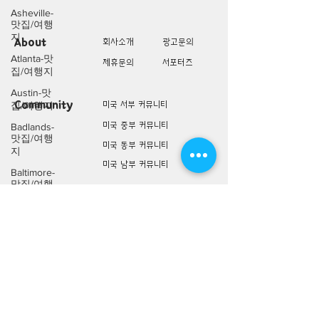
Asheville-
맛집/여행
지
About
회사소개
광고문의
Atlanta-맛
제휴문의
서포터즈
집/여행지
Austin-맛
Community
미국 서부 커뮤니티
집/여행지
미국 중부 커뮤니티
Badlands-
맛집/여행
미국 동부 커뮤니티
지
미국 남부 커뮤니티
Baltimore-
맛집/여행
지
미국 생활정보
Living
미국 대나무숲
Bar
Harbor-맛
구인/구직/취업정보
집/여행지
미국 행사/모임/소식
Baraboo-맛
전문가 Q&A
집/여행지
Big Bend-
맛집/여행
미국 여행지
Lifestyle