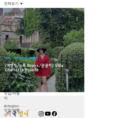
전체보기
전체보기
young kwon
Jul 31, 2021
Abingdon-
맛집/여행
지
alamogordo-
맛집/여행
지
Anchorage-
New York-맛집/여행지
맛집/여행
지
[여행지/뉴욕 Bronx/관광지] Villa
Charlotte Bronte
Ann Arbor-
맛집/여행
지
Arlington-
맛집/여행
지
Arlington-
맛집/여행
지