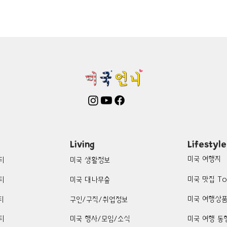
mington-맛집/여행지
Boone-맛집/여행지
Boston-맛집/여행
on Woods-맛집/여행지
Bronx-맛집/여행지
Bryce Canyon-
patria-맛집/여행지
Cambridge-맛집/여행지
Campton-맛집/
Centerport-맛집/여행지
Living
Lifestyle
미국 여행지
티
미국 생활정보
미국 맛집 To
티
미국 대나무숲
미국 여행상
티
구인/구직/취업정보
티
미국 행사/모임/소식
미국 여행 동