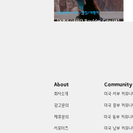
Bloomfield-맛집/여행지
Bloo
Boulder City-맛집/여행지
[여행지/네바다 Boulder City/댐]
Hoover Dam
Brawley-맛집/여행지
Brett
Buena Park-맛집/여행지
Cali
Cascade Locks-맛집/여행지
About
Community
회사소개
미국 서부 커뮤니
광고문의
미국 중부 커뮤니
제휴문의
미국 동부 커뮤니
서포터즈
미국 남부 커뮤니