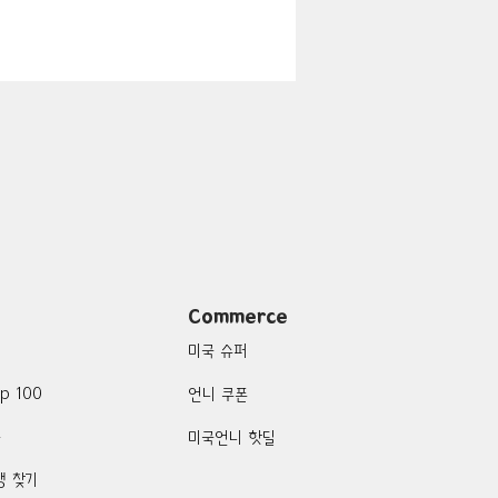
지
Boulder City-맛집/여행지
맛집/여행지
여행지
Campton-맛집/여행지
Commerce
미국 슈퍼
p 100
언니 쿠폰
품
미국언니 핫딜
행 찾기