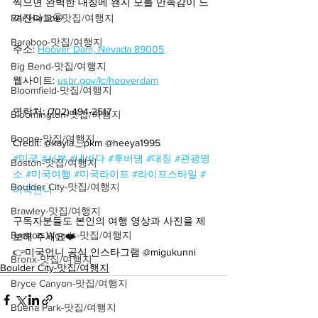
찍으면 완벽한 대칭에 왠지 모를 만족감이 느
Bar Harbor-맛집/여행지
껴진다고🤩
Baraboo-맛집/여행지
주소: 
Hoover Dam, Nevada 89005
Big Bend-맛집/여행지
웹사이트: 
usbr.gov/lc/hooverdam
Bloomfield-맛집/여행지
연락처: (702) 494-2517
Bloomington-맛집/여행지
Boone-맛집/여행지
Credit: @kayla._.pkm @heeya1995
#미국
#서부
#네바다
#후버댐
#대칭
#관광명
Boston-맛집/여행지
소
#미국여행
#미국라이프
#라이프스타일
#
Boulder City-맛집/여행지
미국언니
Brawley-맛집/여행지
구독자분들도 본인의 여행 영상과 사진을 제
Bretton Woods-맛집/여행지
보해 주세요❤️
👉미국언니 공식 인스타그램 @migukunni
Bronx-맛집/여행지
Boulder City-맛집/여행지
Bryce Canyon-맛집/여행지
Buena Park-맛집/여행지