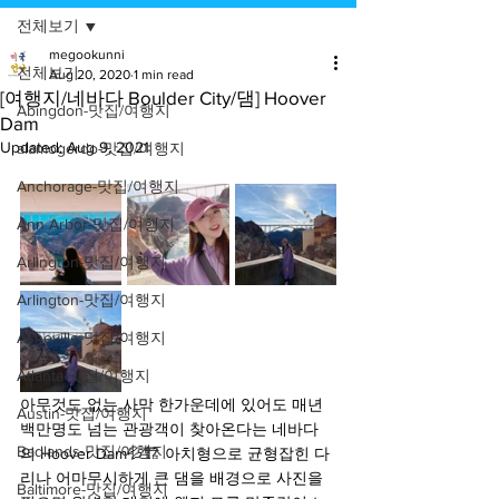
전체보기
megookunni
전체보기
Aug 20, 2020
1 min read
[여행지/네바다 Boulder City/댐] Hoover
Abingdon-맛집/여행지
Dam
Updated:
Aug 9, 2021
alamogordo-맛집/여행지
Anchorage-맛집/여행지
Ann Arbor-맛집/여행지
Arlington-맛집/여행지
Arlington-맛집/여행지
Asheville-맛집/여행지
Atlanta-맛집/여행지
아무것도 없는 사막 한가운데에 있어도 매년 
Austin-맛집/여행지
백만명도 넘는 관광객이 찾아온다는 네바다
Badlands-맛집/여행지
의 Hoover Dam💦🏗 아치형으로 균형잡힌 다
리나 어마무시하게 큰 댐을 배경으로 사진을 
Baltimore-맛집/여행지