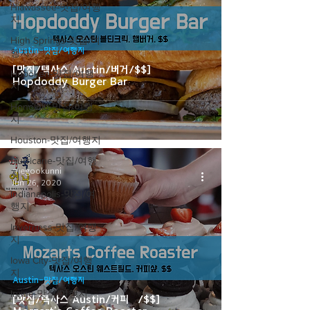
Hiawassee-맛집/여행
지
High Springs-맛집/여
Austin-맛집/여행지
행지
[맛집/텍사스 Austin/버거/$$]
Hoboken-맛집/여행
Hopdoddy Burger Bar
지
Honolulu-맛집/여행
지
Houston-맛집/여행지
Hurricane-맛집/여행
megookunni
지
Jun 26, 2020
Indianapolis-맛집/여
행지
Inverness-맛집/여행
지
Iowa City-맛집/여행
지
Austin-맛집/여행지
Irvine-맛집/여행지
[맛집/텍사스 Austin/커피샾/$$]