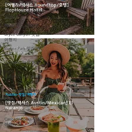
Brawley-맛집/여행지
[여행지/텍사스 Roundtop/호텔]
FlopHouze Hotel
Bretton Woods-맛집/
여행지
Bronx-맛집/여행지
Bryce Canyon-맛집/
여행지
Buena Park-맛집/여
young kwon
Nov 4, 2021
행지
Calipatria-맛집/여행
지
Cambridge-맛집/여행
지
Campton-맛집/여행
Austin-맛집/여행지
지
[맛집/텍사스 Austin/Mexican] El
Campton-맛집/여행
Naranjo
지
Cascade Locks-맛집/
여행지