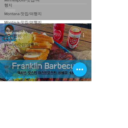
Minneapolis-맛집/여
행지
Montana-맛집/여행지
Montauk-맛집/여행지
Monument Valley-맛
megookunni
집/여행지
Jun 9, 2020
Moose-맛집/여행지
Morro Bay-맛집/여행
지
Mt. Rainier-맛집/여행
지
Austin-맛집/여행지
Munising-맛집/여행
지
[맛집/텍사스 Austin/바베큐/$$] Franklin
Barbecue
Munising-맛집/여행
지
Murrells Inlet-맛집/여
행지
Mystic-맛집/여행지
megookunni