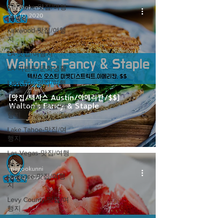
Keystone-맛집/여행
megookunni
지
Jun 10, 2020
Kirkwood-맛집/여행
지
LA-맛집/여행지
LA-이벤트/문화생활
Lake Erie-맛집/여행
Austin-맛집/여행지
지
[맛집/텍사스 Austin/아메리칸/$$]
Walton's Fancy & Staple
Lake Powell-맛집/여
행지
Lake Tahoe-맛집/여
행지
Las Vegas-맛집/여행
지
megookunni
lawrence-맛집/여행
Jun 10, 2020
지
Levy County-맛집/여
행지