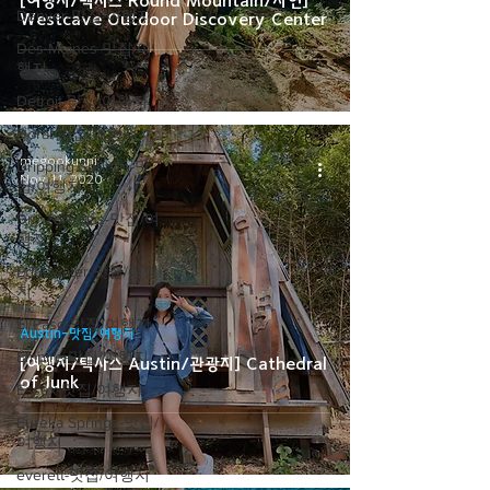
[여행지/텍사스 Round Mountain/자연]
Denver-맛집/여행지
Westcave Outdoor Discovery Center
Des Moines-맛집/여
행지
Detroit-맛집/여행지
Doral-맛집/여행지
megookunni
Dripping Springs-맛
Nov 11, 2020
집/여행지
Dry Tortugas-맛집/여
행지
Edgewater-맛집/여행
지
El Paso-맛집/여행지
Austin-맛집/여행지
Empire-맛집/여행지
[여행지/텍사스 Austin/관광지] Cathedral
of Junk
Essex-맛집/여행지
Eureka Springs-맛집/
여행지
everett-맛집/여행지