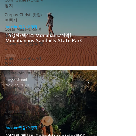
Coral Gables-맛집/여
행지
Corpus Christi-맛집/
여행지
Austin-맛집/여행지
Costa Mesa-맛집/여
행지
[여행지/텍사스 Monahans/사막]
Monahanans Sandhills State Park
Covington-맛집/여행
지
Crater Lake-맛집/여
행지
Crystal Mountain-맛
집/여행지
megookunni
Nov 27, 2020
Cuyahoga Valley-맛
집/여행지
Dallas-맛집/여행지
Death Valley-맛집/여
행지
Death Valley-맛집/여
Austin-맛집/여행지
행지