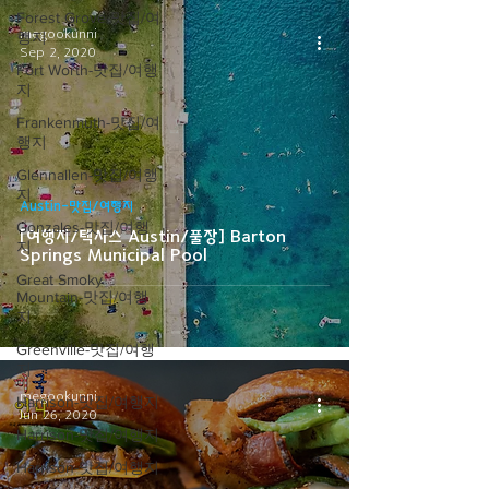
Forest Grove-맛집/여
megookunni
행지
Sep 2, 2020
Fort Worth-맛집/여행
지
Frankenmuth-맛집/여
행지
Glennallen-맛집/여행
지
Austin-맛집/여행지
Gonzales-맛집/여행
[여행지/텍사스 Austin/풀장] Barton
지
Springs Municipal Pool
Great Smoky
Mountain-맛집/여행
지
Greenville-맛집/여행
지
megookunni
Harrison-맛집/여행지
Jun 26, 2020
Harrison-맛집/여행지
Harrison-맛집/여행지