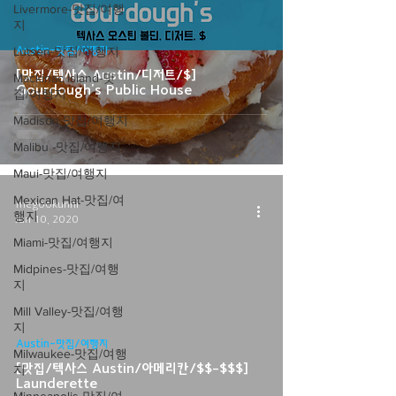
Livermore-맛집/여행
지
Lutsen-맛집/여행지
Austin-맛집/여행지
[맛집/텍사스 Austin/디저트/$]
Mackinac Island-맛
Gourdough's Public House
집/여행지
Madison-맛집/여행지
Malibu -맛집/여행지
Maui-맛집/여행지
Mexican Hat-맛집/여
megookunni
행지
Jun 10, 2020
Miami-맛집/여행지
Midpines-맛집/여행
지
Mill Valley-맛집/여행
지
Austin-맛집/여행지
Milwaukee-맛집/여행
[맛집/텍사스 Austin/아메리칸/$$-$$$]
지
Launderette