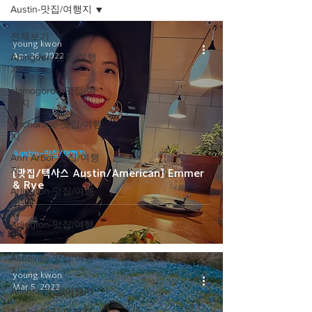
Austin-맛집/여행지
전체보기
young kwon
Apr 26, 2022
Abingdon-맛집/여행
지
alamogordo-맛집/여
행지
Anchorage-맛집/여행
지
Austin-맛집/여행지
Ann Arbor-맛집/여행
지
[맛집/텍사스 Austin/American] Emmer
& Rye
Arlington-맛집/여행
지
Arlington-맛집/여행
지
Asheville-맛집/여행
지
young kwon
Mar 5, 2022
Atlanta-맛집/여행지