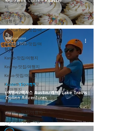
Morzart's Coffee Roaster
Isle Royale-맛집/여행
지
Jemez Springs-맛집/
여행지
Joshua Tree-맛집/여
행지
megookunni
Jun 23, 2020
Joshua Tree-맛집/여
행지
Kanab-맛집/여행지
Kearny-맛집/여행지
Kelso-맛집/여행지
Kenneth Square-맛
Austin-맛집/여행지
집/여행지
[여행지/텍사스 Austin/레져] Lake Travis
Zipline Adventures
Kerhonkson-맛집/여
행지
Kernville-맛집/여행지
Key West-맛집/여행
지