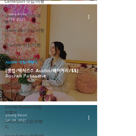
Centerport-맛집/여행
지
young kwon
Champaign-맛집/여
Jul 18, 2021
행지
Charleston-맛집/여행
지
Charlotte-맛집/여행
지
Chattanooga-맛집/여
Austin-맛집/여행지
행지
[맛집/텍사스주 Austin/베이커리/$$]
Chicago-맛집/여행지
Rocheli Patisserie
Chicago-이벤트
Cincinnati-맛집/여행
지
Cochiti Pueblo-맛집/
여행지
young kwon
Jun 24, 2021
Columbus-맛집/여행
지