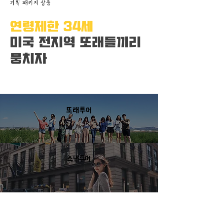
기획 패키지 상품
연령제한 34세
미국 전지역 또래들끼리
뭉치자
또래투어
스냅투어