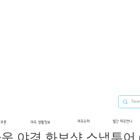
투어/시카고] 건축의 도시
미국슈퍼
월간 미국언니
/쿠폰
미국 생활정보
운 야경 화보샷 스냅투어 