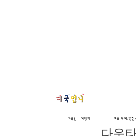
[스냅
미국언니 여행지
미국 투어/경험
다운타