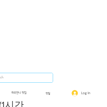
 시카고
미국언니 맛집
Log In
핫딜
(1시간