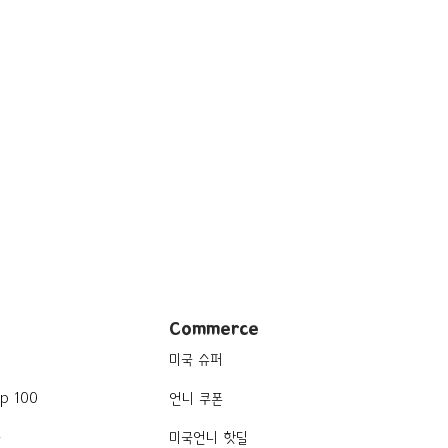
Commerce
미국 슈퍼
p 100
언니 쿠폰
품
미국언니 핫딜