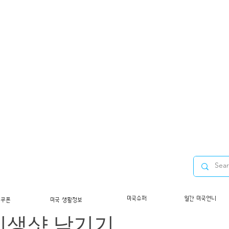
투어/뉴욕] 뉴욕의 중심 
미국슈퍼
월간 미국언니
/쿠폰
미국 생활정보
인생샷 남기기