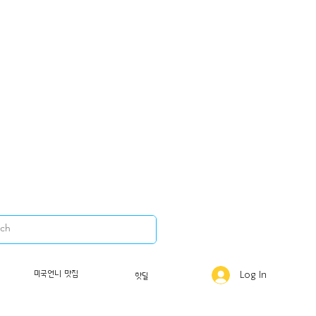
미드타운
미국언니 맛집
Log In
핫딜