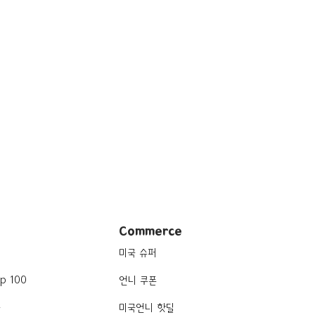
Commerce
미국 슈퍼
p 100
언니 쿠폰
품
미국언니 핫딜