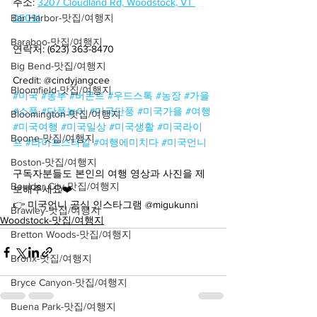
주소: 
3207 Cloudland Rd, Woodstock, VT 
Bar Harbor-맛집/여행지
05091
Baraboo-맛집/여행지
연락처: (623) 363-8470
Big Bend-맛집/여행지
Credit: @cindyjangcee
Bloomfield-맛집/여행지
#미국
#동부
#버몬트
#우드스톡
#농장
#가을
#소풍
#단풍놀이
#미국단풍
#미국가을
#여행
Bloomington-맛집/여행지
#미국여행
#미국일상
#미국생활
#미국라이
Boone-맛집/여행지
프
#라이프스타일
#여행에미치다
#미국언니
Boston-맛집/여행지
구독자분들도 본인의 여행 영상과 사진을 제
Boulder City-맛집/여행지
보해주세요❤️
👉 미국언니 공식 인스타그램 @migukunni
Brawley-맛집/여행지
Woodstock-맛집/여행지
Bretton Woods-맛집/여행지
Bronx-맛집/여행지
Bryce Canyon-맛집/여행지
Buena Park-맛집/여행지