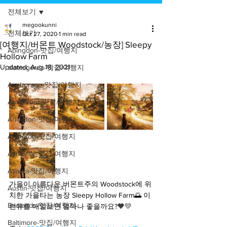
전체보기
megookunni
전체보기
Oct 27, 2020
1 min read
[여행지/버몬트 Woodstock/농장] Sleepy
Abingdon-맛집/여행지
Hollow Farm
Updated:
Aug 18, 2021
alamogordo-맛집/여행지
Anchorage-맛집/여행지
Ann Arbor-맛집/여행지
Arlington-맛집/여행지
Arlington-맛집/여행지
Asheville-맛집/여행지
Atlanta-맛집/여행지
가을이 아름다운 버몬트주의 Woodstock에 위
Austin-맛집/여행지
치한 가을타는 농장 Sleepy Hollow Farm🌅 이
Badlands-맛집/여행지
런뷰를 매일보면 얼마나 좋을까요?🧡💛
Baltimore-맛집/여행지