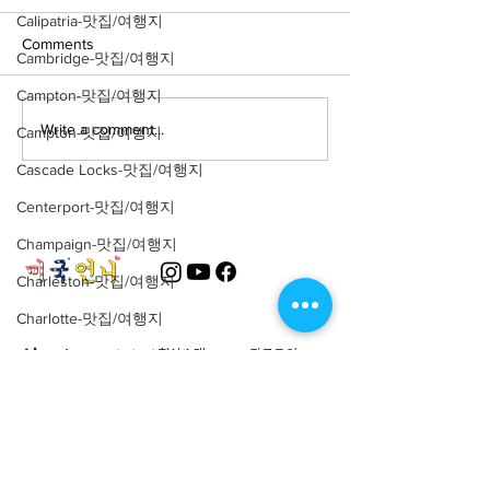
Calipatria-맛집/여행지
Comments
Cambridge-맛집/여행지
Campton-맛집/여행지
Write a comment...
Campton-맛집/여행지
Cascade Locks-맛집/여행지
Centerport-맛집/여행지
Champaign-맛집/여행지
Charleston-맛집/여행지
Charlotte-맛집/여행지
About
회사소개
광고문의
Chattanooga-맛집/여행지
제휴문의
서포터즈
Chicago-맛집/여행지
Chicago-이벤트
Community
미국 서부 커뮤니티
Cincinnati-맛집/여행지
미국 중부 커뮤니티