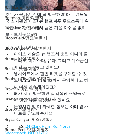
Bar Harbor-맛집/여행지
추위가 끝나기 전에 꼭 방문해야 하는 겨울왕
Baraboo-맛집/여행지
국 실사판인 이곳! 뉴 햄프셔주 우드스톡에 위
치한 Ice Castles에서 남은 겨울 아쉬움 없이 
Big Bend-맛집/여행지
보내보자구요
❄️☃️
Bloomfield-맛집/여행지
앰배서더 코멘트:
Bloomington-맛집/여행지
아이스 캐슬은 뉴 햄프셔 뿐만 아니라 콜
Boone-맛집/여행지
로라도, 미네소타, 유타, 그리고 위스콘신
에서도 개장하고 있어요!
Boston-맛집/여행지
웹사이트에서 할인 티켓을 구매할 수 있
Boulder City-맛집/여행지
으며, 2월부터 3월 초까지 운영한다고 하
니 미리 계획해야겠죠?
Brawley-맛집/여행지
해가 지고 방문하면 감각적인 조명들로 
Bretton Woods-맛집/여행지
더 멋진 뷰를 감상할 수 있어요
운영시간 및 더 자세한 정보는 아래 웹사
Bronx-맛집/여행지
이트를 참고해주세요
Bryce Canyon-맛집/여행지
.
주        소: 
24 Clark Farm Rd, North 
Buena Park-맛집/여행지
Woodstock, NH 03262