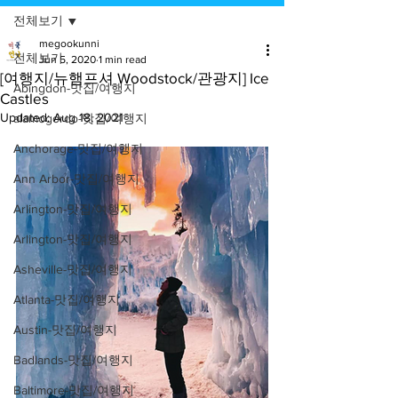
전체보기
megookunni
전체보기
Jun 5, 2020
1 min read
[여행지/뉴햄프셔 Woodstock/관광지] Ice
Abingdon-맛집/여행지
Castles
Updated:
Aug 18, 2021
alamogordo-맛집/여행지
Anchorage-맛집/여행지
Ann Arbor-맛집/여행지
Arlington-맛집/여행지
Arlington-맛집/여행지
Asheville-맛집/여행지
Atlanta-맛집/여행지
Austin-맛집/여행지
Badlands-맛집/여행지
Baltimore-맛집/여행지