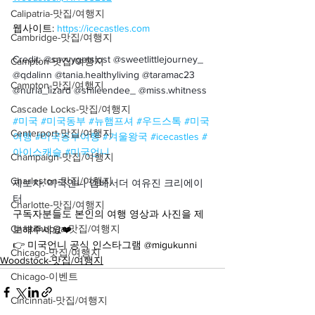
Calipatria-맛집/여행지
웹사이트: 
https://icecastles.com
Cambridge-맛집/여행지
Credit: @savvygetslost @sweetlittlejourney_ 
Campton-맛집/여행지
@qdalinn @tania.healthyliving @taramac23 
Campton-맛집/여행지
@nuria_lizard @shileendee_ @miss.whitness
Cascade Locks-맛집/여행지
#미국
#미국동부
#뉴햄프셔
#우드스톡
#미국
Centerport-맛집/여행지
여행
#미국동부여행
#겨울왕국
#icecastles
#
아이스캐슬
#미국언니
Champaign-맛집/여행지
Charleston-맛집/여행지
제보자: 미국언니 앰배서더 여유진 크리에이
터
Charlotte-맛집/여행지
구독자분들도 본인의 여행 영상과 사진을 제
Chattanooga-맛집/여행지
보해주세요❤️
👉 미국언니 공식 인스타그램 @migukunni
Chicago-맛집/여행지
Woodstock-맛집/여행지
Chicago-이벤트
Cincinnati-맛집/여행지