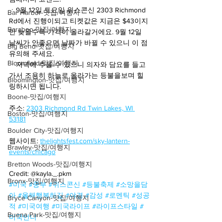
ㆍ9월 12일 토요일 위스콘신 2303 Richmond 
Bar Harbor-맛집/여행지
Rd에서 진행이되고 티켓값은 지금은 $43이지
Baraboo-맛집/여행지
만 늦을수록 가격이 올라갈거에요. 9월 12일 
날씨가 안좋으면 날짜가 바뀔 수 있으니 이 점 
Big Bend-맛집/여행지
유의해 주세요.
Bloomfield-맛집/여행지
ㆍ저녁에 추울 수 있으니 의자와 담요를 들고
가서 조용히 하늘로 올라가는 등불을보며 힐
Bloomington-맛집/여행지
링하시면 됩니다.
Boone-맛집/여행지
주소: 
2303 Richmond Rd Twin Lakes, WI 
Boston-맛집/여행지
53181
Boulder City-맛집/여행지
웹사이트: 
thelightsfest.com/sky-lantern-
Brawley-맛집/여행지
events/chicago
Bretton Woods-맛집/여행지
Credit: @kayla._.pkm
Bronx-맛집/여행지
#미국
#중부
#위스콘신
#등불축제
#소망을담
아
#올해행복하길
#야경
#감성
#로멘틱
#성공
Bryce Canyon-맛집/여행지
적
#미국여행
#미국라이프
#라이프스타일
#
Buena Park-맛집/여행지
미국언니