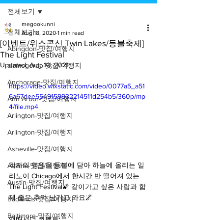
전체보기
megookunni
전체보기
Aug 18, 2020
1 min read
[이벤트/위스콘신 Twin Lakes/등불축제]
Abingdon-맛집/여행지
The Light Festival
Updated:
Aug 10, 2021
alamogordo-맛집/여행지
Anchorage-맛집/여행지
https://video.wixstatic.com/video/0077a5_a51
6a67dee5549159932214511d254b5/360p/mp
Ann Arbor-맛집/여행지
4/file.mp4
Arlington-맛집/여행지
Arlington-맛집/여행지
Asheville-맛집/여행지
각자의 염원을 등불에 담아 하늘에 올리는 일
Atlanta-맛집/여행지
리노이 Chicago에서 한시간 반 떨어져 있는 
Austin-맛집/여행지
The Light Festival🌠 같이가고 싶은 사람과 함
께 좋은 추억 남기고 와요🌌
Badlands-맛집/여행지
Baltimore-맛집/여행지
앰배서더 코멘트: