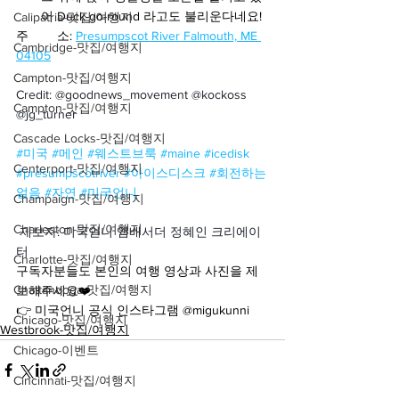
어 Duck-go-round 라고도 불리운다네요!
Calipatria-맛집/여행지
주        소: 
Presumpscot River Falmouth, ME 
Cambridge-맛집/여행지
04105
Campton-맛집/여행지
Credit: @goodnews_movement @kockoss 
Campton-맛집/여행지
@jg_turner
Cascade Locks-맛집/여행지
#미국
#메인
#웨스트브룩
#maine
#icedisk
Centerport-맛집/여행지
#presumpscotriver
#아이스디스크
#회전하는
얼음
#자연
#미국언니
Champaign-맛집/여행지
Charleston-맛집/여행지
제보자: 미국언니 앰배서더 정혜인 크리에이
터
Charlotte-맛집/여행지
구독자분들도 본인의 여행 영상과 사진을 제
Chattanooga-맛집/여행지
보해주세요❤️
👉 미국언니 공식 인스타그램 @migukunni
Chicago-맛집/여행지
Westbrook-맛집/여행지
Chicago-이벤트
Cincinnati-맛집/여행지