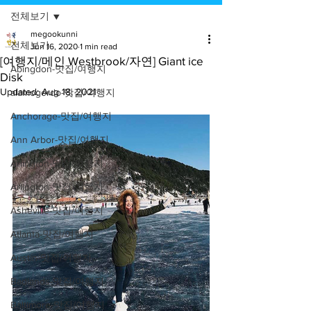
전체보기
megookunni
전체보기
Jun 16, 2020
1 min read
[여행지/메인 Westbrook/자연] Giant ice
Abingdon-맛집/여행지
Disk
Updated:
Aug 18, 2021
alamogordo-맛집/여행지
Anchorage-맛집/여행지
Ann Arbor-맛집/여행지
Arlington-맛집/여행지
Arlington-맛집/여행지
Asheville-맛집/여행지
Atlanta-맛집/여행지
Austin-맛집/여행지
Badlands-맛집/여행지
Baltimore-맛집/여행지