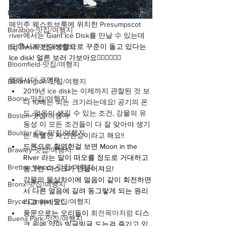
Bar Harbor-맛집/여행지
메인주 웨스트브룩에 위치한 Presumpscot 
Baraboo-맛집/여행지
river에서는 Giant Ice Disk를 만날 수 있는데
요!
😯시계 반대방향으로 꾸준이 돌고 있다는 
Big Bend-맛집/여행지
Ice disk! 얼른 보러 가보아요🏃🏻‍♀️🏃🏻‍♂️
Bloomfield-맛집/여행지
앰배서더 코멘트:
Bloomington-맛집/여행지
2019년 ice disk는 이제까지 관찰된 것 보
Boone-맛집/여행지
다 10배는 되는 크기라는데요! 공기의 온
도, 얼음이 생길 수 있는 조건, 강물의 유
Boston-맛집/여행지
동성 이 모든 조건들이 다 잘 맞아야 생기
Boulder City-맛집/여행지
는 특별한 자연현상이라고 해요!!
드론으로 촬영한걸 보면 Moon in the 
Brawley-맛집/여행지
RIver 라는 말이 떠오를 정도로 거대하고 
Bretton Woods-맛집/여행지
동그란 디스크가 만들어져요!
강물의 물살차이에 얼음이 같이 회전하면
Bronx-맛집/여행지
서 다른 얼음에 갈려 동그랗게 되는 원리
Bryce Canyon-맛집/여행지
라고 하네요!
풍문으로는 오리들이 
회전목마처럼 
디스
Buena Park-맛집/여행지
크 위에 앉아 빙글빙글 도는걸 즐기고 있