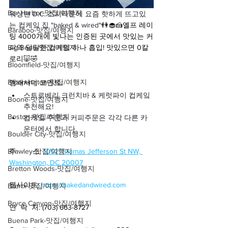
Bar Harbor-맛집/여행지
워싱턴 D.C. 조지타운에 요즘 핫하게 뜨고있
는 컵케잌 집 "baked & wired"
👫🧁🍰옐프 레이
Baraboo-맛집/여행지
팅 4000개에 빛나는 인증된 곳에서 맛있는 커
Big Bend-맛집/여행지
피와 달달한 컵케잌 하나 흡입! 맛있으면 0칼
로리🐷🤣
Bloomfield-맛집/여행지
Bloomington-맛집/여행지
앰배서더 코멘트:
스트로베리 크런치바 & 케럿파이 컵케잌 
Boone-맛집/여행지
추천해요!
Boston-맛집/여행지
컵케잌 주문과 커피주문은 각각 다른 카
운터에서 합니다.
Boulder City-맛집/여행지
Brawley-맛집/여행지
주        소: 
1052 Thomas Jefferson St NW, 
Washington, DC 20007
Bretton Woods-맛집/여행지
웹사이트: 
https://bakedandwired.com
Bronx-맛집/여행지
Bryce Canyon-맛집/여행지
연  락  처: (703) 663-8727
Buena Park-맛집/여행지