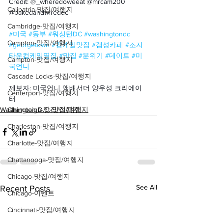
Credit: @_wheredoweeat @mrcam200 
Calipatria-맛집/여행지
@bakedandwireddc
Cambridge-맛집/여행지
#미국
#동부
#워싱턴DC
#washingtondc
Campton-맛집/여행지
#georgetown
#컵케잌맛집
#갬성카페
#조지
타운컵케잌옆집
#맛집
#분위기
#데이트
#미
Campton-맛집/여행지
국언니
Cascade Locks-맛집/여행지
제보자: 미국언니 앰배서더 양우성 크리에이
Centerport-맛집/여행지
터
Washington D.C.-맛집/여행지
Champaign-맛집/여행지
Charleston-맛집/여행지
Charlotte-맛집/여행지
Chattanooga-맛집/여행지
Chicago-맛집/여행지
See All
Recent Posts
Chicago-이벤트
Cincinnati-맛집/여행지