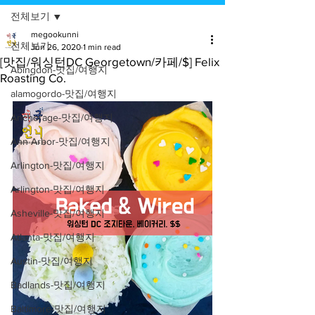
전체보기
megookunni
전체보기
Jun 26, 2020
1 min read
[맛집/워싱턴DC Georgetown/카페/$] Felix
Abingdon-맛집/여행지
Roasting Co.
alamogordo-맛집/여행지
Anchorage-맛집/여행지
Ann Arbor-맛집/여행지
Arlington-맛집/여행지
Arlington-맛집/여행지
Asheville-맛집/여행지
Atlanta-맛집/여행지
Austin-맛집/여행지
Badlands-맛집/여행지
Baltimore-맛집/여행지