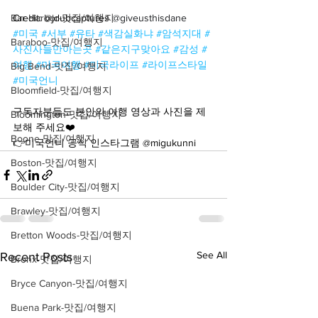
Bar Harbor-맛집/여행지
Credit: @jdubcaptures 
@giveusthisdane
#미국
#서부
#유타
#색감실화냐
#암석지대
#
Baraboo-맛집/여행지
사진사들만아는곳
#같은지구맞아요
#감성
#
여행
#미국여행
#미국라이프
#라이프스타일
Big Bend-맛집/여행지
#미국언니
Bloomfield-맛집/여행지
구독자분들도 본인의 여행 영상과 사진을 제
Bloomington-맛집/여행지
보해 주세요❤️
Boone-맛집/여행지
👉미국언니 공식 인스타그램 @migukunni
Boston-맛집/여행지
Boulder City-맛집/여행지
Brawley-맛집/여행지
Bretton Woods-맛집/여행지
See All
Recent Posts
Bronx-맛집/여행지
Bryce Canyon-맛집/여행지
Buena Park-맛집/여행지