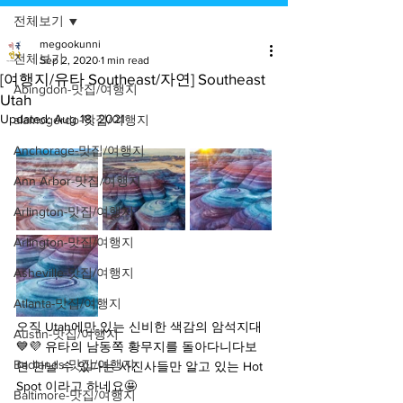
전체보기
megookunni
전체보기
Sep 2, 2020
1 min read
[여행지/유타 Southeast/자연] Southeast
Abingdon-맛집/여행지
Utah
Updated:
Aug 18, 2021
alamogordo-맛집/여행지
Anchorage-맛집/여행지
Ann Arbor-맛집/여행지
Arlington-맛집/여행지
Arlington-맛집/여행지
Asheville-맛집/여행지
Atlanta-맛집/여행지
오직 Utah에만 있는 신비한 색감의 암석지대
Austin-맛집/여행지
💙💜 유타의 남동쪽 황무지를 돌아다니다보
Badlands-맛집/여행지
면 만날 수 있다는 사진사들만 알고 있는 Hot 
Spot 이라고 하네요🤩
Baltimore-맛집/여행지