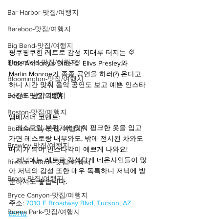
Bar Harbor-맛집/여행지
Baraboo-맛집/여행지
Big Bend-맛집/여행지
핑쿠핑쿠한 레트로 감성 지대루 터지는 🍨
Bloomfield-맛집/여행지
Little Anthony's Diner🍨 Elivs Presley와 
Marlin Monroe가 종종 공연을 하러(?) 온다고 
Bloomington-맛집/여행지
하니 시간 맞춰 음악 공연도 보고 예쁜 인스타 
Boone-맛집/여행지
사진도 남기고!💃🕺
Boston-맛집/여행지
앰배서더 코멘트:
ㆍ레스토랑 분위기에 맞춰 핑크한 옷을 입고
Boulder City-맛집/여행지
가면 레스토랑 내부와도, 밖에 전시된 차와도 
Brawley-맛집/여행지
매치가 되어 인스타각이 예쁘게 나와요!
ㆍ저녁에는 레트로 감성답게 네온사인들이 많
Bretton Woods-맛집/여행지
아 저녁의 감성 또한 매우 독특하니 저녁에 방
Bronx-맛집/여행지
문하셔도 좋습니다.
Bryce Canyon-맛집/여행지
주소: 
7010 E Broadway Blvd, Tucson, AZ 
Buena Park-맛집/여행지
85710