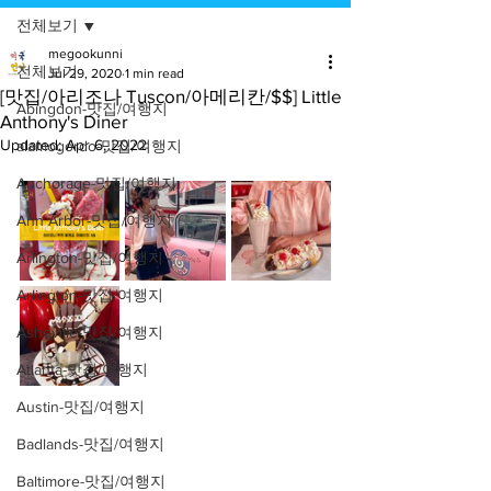
전체보기
megookunni
전체보기
Jul 29, 2020
1 min read
[맛집/아리조나 Tuscon/아메리칸/$$] Little
Abingdon-맛집/여행지
Anthony's Diner
Updated:
Apr 6, 2022
alamogordo-맛집/여행지
Anchorage-맛집/여행지
Ann Arbor-맛집/여행지
Arlington-맛집/여행지
Arlington-맛집/여행지
Asheville-맛집/여행지
Atlanta-맛집/여행지
Austin-맛집/여행지
Badlands-맛집/여행지
Baltimore-맛집/여행지