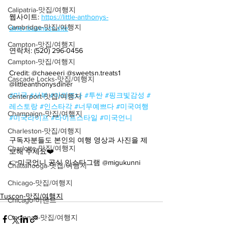
Calipatria-맛집/여행지
웹사이트: 
https://little-anthonys-
Cambridge-맛집/여행지
diner.business.site
Campton-맛집/여행지
연락처: (520) 296-0456
Campton-맛집/여행지
Credit: @chaeeeri @sweetsn.treats1 
Cascade Locks-맛집/여행지
@littleanthonysdiner
#미국
#서부
#아리조나
#투싼
#핑크빛감성
#
Centerport-맛집/여행지
레스토랑
#인스타각
#너무예쁘다
#미국여행
Champaign-맛집/여행지
#미국라이프
#라이프스타일
#미국언니
Charleston-맛집/여행지
구독자분들도 본인의 여행 영상과 사진을 제
Charlotte-맛집/여행지
보해 주세요❤️
👉미국언니 공식 인스타그램 @migukunni
Chattanooga-맛집/여행지
Chicago-맛집/여행지
Tuscon-맛집/여행지
Chicago-이벤트
Cincinnati-맛집/여행지