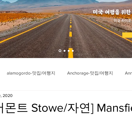
미국 여행을 위한
​미국 라이프
alamogordo-맛집/여행지
Anchorage-맛집/여행지
An
0, 2020
ngton-맛집/여행지
Asheville-맛집/여행지
Atlanta-맛집/여행
트 Stowe/자연] Mansfi
imore-맛집/여행지
Bar Harbor-맛집/여행지
Baraboo-맛집