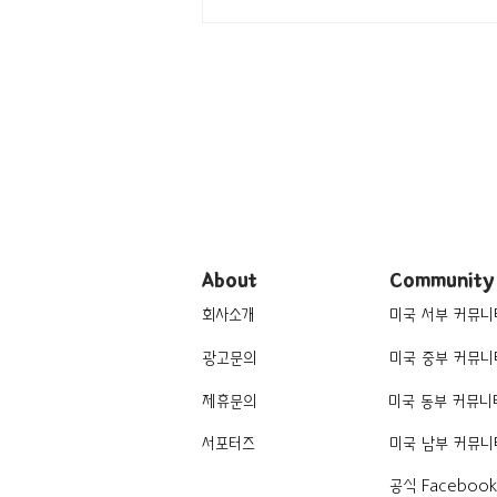
[여행지/버몬트 Stowe/리조트]
Spruce Peak
About
Community
회사소개
미국 서부 커뮤니
광고문의
미국 중부 커뮤니
제휴문의
미국 동부 커뮤니
서포터즈
미국 남부 커뮤니
공식 Faceboo