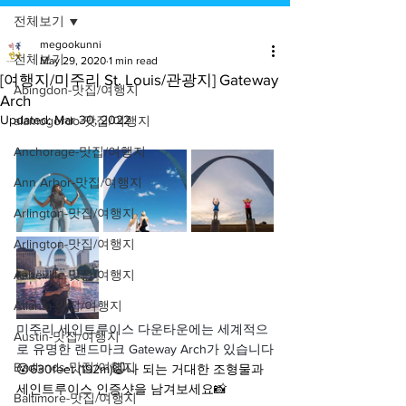
전체보기
megookunni
전체보기
May 29, 2020
1 min read
[여행지/미주리 St. Louis/관광지] Gateway
Abingdon-맛집/여행지
Arch
Updated:
Mar 30, 2022
alamogordo-맛집/여행지
Anchorage-맛집/여행지
Ann Arbor-맛집/여행지
Arlington-맛집/여행지
Arlington-맛집/여행지
Asheville-맛집/여행지
Atlanta-맛집/여행지
미주리 세인트루이스 다운타운에는 세계적으
Austin-맛집/여행지
로 유명한 랜드마크 Gateway Arch가 있습니다
Badlands-맛집/여행지
😮630feet (192m)🙀나 되는 거대한 조형물과 
세인트루이스 인증샷을 남겨보세요📸
Baltimore-맛집/여행지