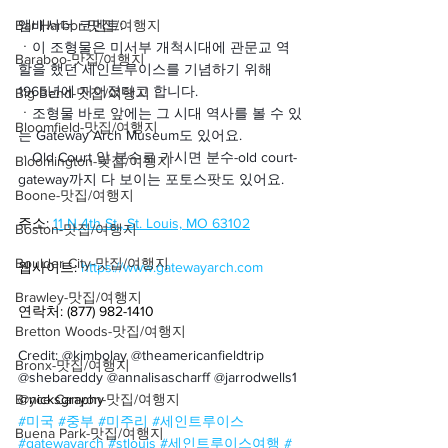
Bar Harbor-맛집/여행지
앰배서더 코멘트:
ㆍ
이 조형물은 미서부 개척시대에 관문교 역
Baraboo-맛집/여행지
할을 했던 세인트루이스를 기념하기 위해 
1965년에 지어졌다고 합니다.
Big Bend-맛집/여행지
ㆍ
조형물 바로 앞에는 그 시대 역사를 볼 수 있
Bloomfield-맛집/여행지
는 Gateway Arch Museum도 있어요.
ㆍ
Old Court 앞 분수로 가시면 분수-old court-
Bloomington-맛집/여행지
gateway까지 다 보이는 포토스팟도 있어요.
Boone-맛집/여행지
주소: 
11 N 4th St., St. Louis, MO 63102
Boston-맛집/여행지
Boulder City-맛집/여행지
웹사이트: 
https://www.gatewayarch.com
Brawley-맛집/여행지
연락처: (877) 982-1410
Bretton Woods-맛집/여행지
Credit: @kimbolay @theamericanfieldtrip 
Bronx-맛집/여행지
@shebareddy @annalisascharff @jarrodwells1 
Bryce Canyon-맛집/여행지
@nicksgraphy
#미국
#중부
#미주리
#세인트루이스
Buena Park-맛집/여행지
#gatewayarch
#stlouis
#세인트루이스여행
#