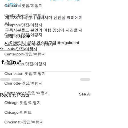
미국언니
Calipatria-맛집/여행지
Cambridge-맛집/여행지
제보자: 미국언니 앰배서더 신진실 크리에이
터
Campton-맛집/여행지
구독자분들도 본인의 여행 영상과 사진을 제
Campton-맛집/여행지
보해 주세요❤️
👉미국언니 공식 인스타그램 @migukunni
Cascade Locks-맛집/여행지
St. Louis-맛집/여행지
Centerport-맛집/여행지
Champaign-맛집/여행지
Charleston-맛집/여행지
Charlotte-맛집/여행지
Chattanooga-맛집/여행지
See All
Recent Posts
Chicago-맛집/여행지
Chicago-이벤트
Cincinnati-맛집/여행지