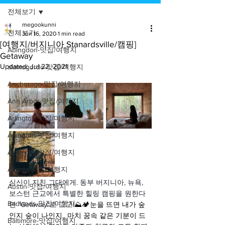
전체보기
megookunni
전체보기
Jun 16, 2020
1 min read
[여행지/버지니아 Stanardsville/캠핑]
Abingdon-맛집/여행지
Getaway
Updated:
Jul 22, 2021
alamogordo-맛집/여행지
Anchorage-맛집/여행지
Ann Arbor-맛집/여행지
Arlington-맛집/여행지
Arlington-맛집/여행지
Asheville-맛집/여행지
Atlanta-맛집/여행지
심신이 지친 그대에게. 동부 버지니아, 뉴욕, 
Austin-맛집/여행지
보스턴 근교에서 특별한 힐링 캠핑을 원한다
Badlands-맛집/여행지
면 "Getaway"로 고고!
⛰🏕눈을 뜨면 내가 숲
인지 숲이 나인지.. 마치 꿈속 같은 기분이 드
Baltimore-맛집/여행지