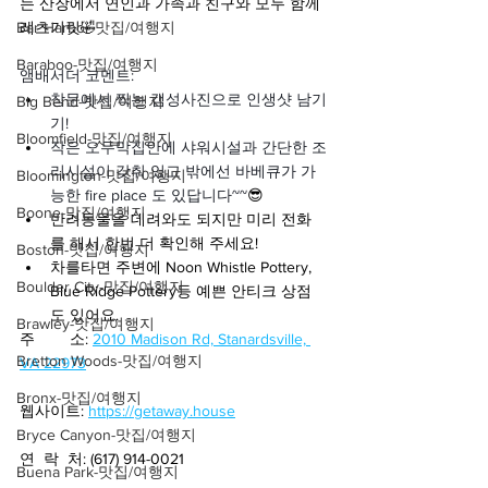
는 산장에서 연인과 가족과 친구와 모두 함께 
Bar Harbor-맛집/여행지
레츠기릿🤣
Baraboo-맛집/여행지
앰배서더 코멘트:
창문에서 찍는 갬성사진으로 인생샷 남기
Big Bend-맛집/여행지
기! 
Bloomfield-맛집/여행지
작은 오두막집안에 샤워시설과 간단한 조
리시설이 갖춰 있고 밖에선 바베큐가 가
Bloomington-맛집/여행지
능한 fire place 도 있답니다~~
😎
Boone-맛집/여행지
반려동물을 데려와도 되지만 미리 전화
를 해서 한번 더 확인해 주세요!
Boston-맛집/여행지
차를타면 주변에 Noon Whistle Pottery, 
Boulder City-맛집/여행지
Blue Ridge Pottery등 예쁜 안티크 상점
도 있어요.
Brawley-맛집/여행지
주        소: 
2010 Madison Rd, Stanardsville, 
Bretton Woods-맛집/여행지
VA 22973
Bronx-맛집/여행지
웹사이트: 
https://getaway.house
Bryce Canyon-맛집/여행지
연  락  처: (617) 914-0021
Buena Park-맛집/여행지