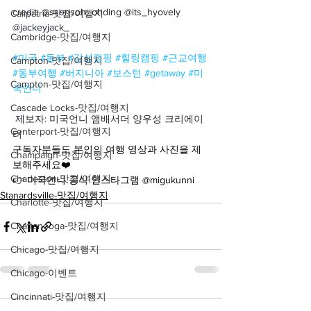
credit: @ssensoh_ohding @its_hyovely 
Calipatria-맛집/여행지
@jackeyjack_
Cambridge-맛집/여행지
#미국
#동부
#감성캠핑
#힐링캠핑
#근교여행
Campton-맛집/여행지
#동부여행
#버지니아
#보스턴
#getaway
#미
Campton-맛집/여행지
국언니
Cascade Locks-맛집/여행지
제보자: 미국언니 앰배서더 양우성 크리에이
Centerport-맛집/여행지
터
구독자분들도 본인의 여행 영상과 사진을 제
Champaign-맛집/여행지
보해주세요❤️
Charleston-맛집/여행지
👉 미국언니 공식 인스타그램 @migukunni
Stanardsville-맛집/여행지
Charlotte-맛집/여행지
Chattanooga-맛집/여행지
Chicago-맛집/여행지
Chicago-이벤트
Cincinnati-맛집/여행지