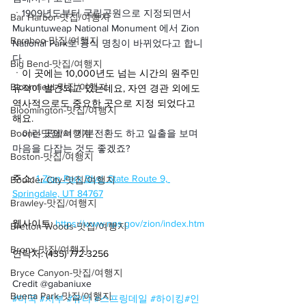
ㆍ
1909년도부터 국립공원으로 지정되면서 
Bar Harbor-맛집/여행지
Mukuntuweap National Monument 에서 Zion 
Baraboo-맛집/여행지
National Park로 공식 명칭이 바뀌었다고 합니
다.
Big Bend-맛집/여행지
ㆍ이 곳에는 10,000년도 넘는 시간의 원주민 
Bloomfield-맛집/여행지
유적이 발견되고 있는데요, 자연 경관 외에도 
역사적으로도 중요한 곳으로 지정 되었다고 
Bloomington-맛집/여행지
해요.
Boone-맛집/여행지
ㆍ
이런 곳에서 기분전환도 하고 일출을 보며 
마음을 다잡는 것도 좋겠죠? 
Boston-맛집/여행지
주소: 
1 Zion Park Blvd. State Route 9, 
Boulder City-맛집/여행지
Springdale, UT 84767
Brawley-맛집/여행지
웹사이트: 
https://www.nps.gov/zion/index.htm
Bretton Woods-맛집/여행지
Bronx-맛집/여행지
연락처: (435) 772-3256
Bryce Canyon-맛집/여행지
Credit @gabaniuxe
Buena Park-맛집/여행지
#미국
#서부
#유타
#스프링데일
#하이킹
#인