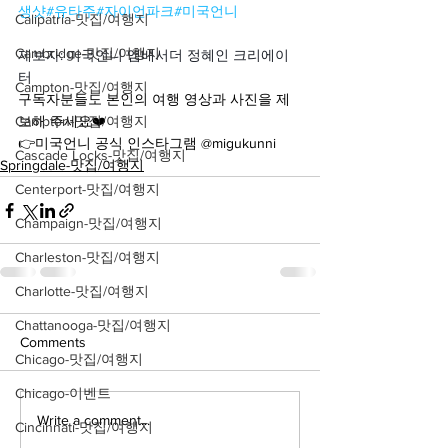
생샷
#유타주
#자이언파크
#미국언니
Calipatria-맛집/여행지
Cambridge-맛집/여행지
제보자: 미국언니 앰배서더 정혜인 크리에이
터
Campton-맛집/여행지
구독자분들도 본인의 여행 영상과 사진을 제
Campton-맛집/여행지
보해 주세요❤️
👉미국언니 공식 인스타그램 @migukunni
Cascade Locks-맛집/여행지
Springdale-맛집/여행지
Centerport-맛집/여행지
Champaign-맛집/여행지
Charleston-맛집/여행지
Charlotte-맛집/여행지
Chattanooga-맛집/여행지
Comments
Chicago-맛집/여행지
Chicago-이벤트
Write a comment...
Cincinnati-맛집/여행지