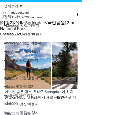
전체보기
megookunni
전체보기
Jun 12, 2020
1 min read
[여행지/유타 Springdale/국립공원] Zion
Abingdon-맛집/여행지
National Park
Updated:
Oct 14, 2021
alamogordo-맛집/여행지
Anchorage-맛집/여행지
Ann Arbor-맛집/여행지
Arlington-맛집/여행지
Arlington-맛집/여행지
Asheville-맛집/여행지
Atlanta-맛집/여행지
이번엔 숨은 명소 유타주 Springdale에 위치
Austin-맛집/여행지
한 Zion National Park에서 새로운
📸인생샷 어
떠세요?
Badlands-맛집/여행지
Baltimore-맛집/여행지
앰배서더 코멘트: