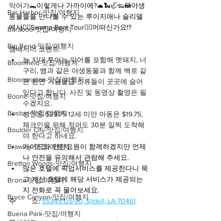
악어가
🐊이렇게나 가까이에?🐢🐍🦏🦡🦝야생
Bar Harbor-맛집/여행지
동물들을 만나볼 수 있는 루이지애나 슬리델
에서🚣‍♂️Swamp Boat Tour🚣‍♀️어떠신가요!?
Baraboo-맛집/여행지
Big Bend-맛집/여행지
앰배서더 코멘트:
늪 지대 투어는 악어를 포함해 멧돼지, 너
Bloomfield-맛집/여행지
구리, 뱀과 같은 야생동물과 함께 백로 같
Bloomington-맛집/여행지
은 천연 기념물급 조류들이 곳곳에 숨어 
있다고 합니다. 사진 및 동영상 촬영은 필
Boone-맛집/여행지
수겠지요.
Boston-맛집/여행지
성인은 $29.75 12세 미만 아동은 $19.75, 
체크인을 위해 적어도 30분 일찍 도착해
Boulder City-맛집/여행지
야 한다고 하네요.
Brawley-맛집/여행지
가이드와 안전요원이 함께하겠지만 언제
나 안전을 유의해서 관람해 주세요.
Bretton Woods-맛집/여행지
많은 호텔에 픽업서비스를 제공한다니 묵
고 계신 호텔에 해당 서비스가 제공되는
Bronx-맛집/여행지
지 전화로 꼭 물어보세요.
Bryce Canyon-맛집/여행지
주        소: 
55345 US-90, Slidell, LA 70461
Buena Park-맛집/여행지