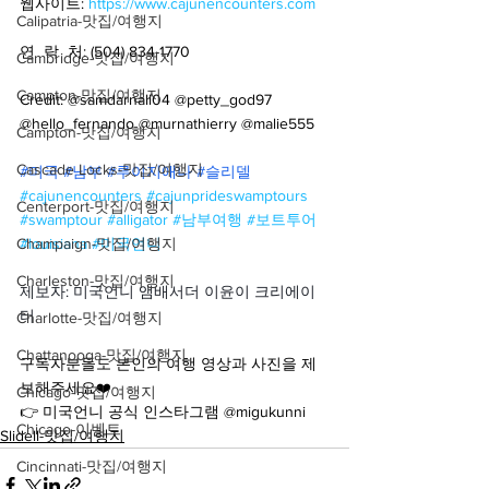
웹사이트: 
https://www.cajunencounters.com
Calipatria-맛집/여행지
연  락  처: (504) 834-1770
Cambridge-맛집/여행지
Campton-맛집/여행지
Credit: @samdarnall04 @petty_god97 
@hello_fernando @murnathierry @malie555
Campton-맛집/여행지
Cascade Locks-맛집/여행지
#미국
#남부
#루이지애나
#슬리델
#cajunencounters
#cajunprideswamptours
Centerport-맛집/여행지
#swamptour
#alligator
#남부여행
#보트투어
Champaign-맛집/여행지
#louisiana
#미국언니
Charleston-맛집/여행지
제보자: 미국언니 앰배서더 이윤이 크리에이
터
Charlotte-맛집/여행지
Chattanooga-맛집/여행지
구독자분들도 본인의 여행 영상과 사진을 제
보해주세요❤️
Chicago-맛집/여행지
👉 미국언니 공식 인스타그램 @migukunni
Chicago-이벤트
Slidell-맛집/여행지
Cincinnati-맛집/여행지