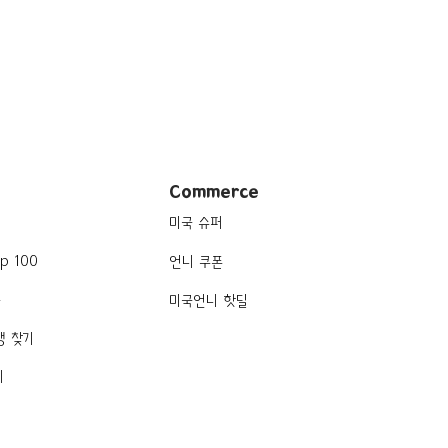
Commerce
미국 슈퍼
p 100
언니 쿠폰
품
미국언니 핫딜
행 찾기
기