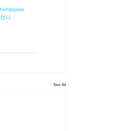
#whitepass
국언니
See All