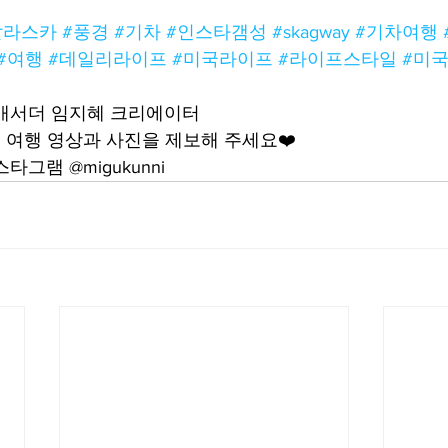
알라스카
#풍경
#기차
#인스타갬성
#skagway
#기차여행
#여행
#데일리라이프
#미국라이프
#라이프스타일
#미
앰배서더 임지혜 크리에이터
여행 영상과 사진을 제보해 주세요❤️
그램 @migukunni