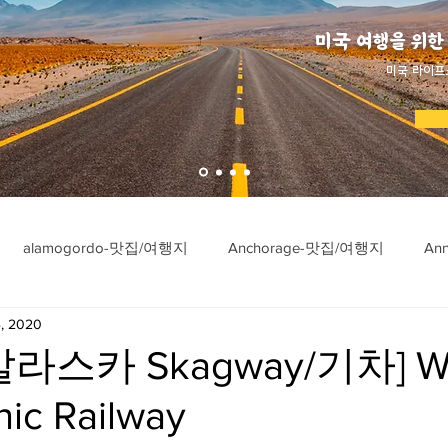
미국 여행을 위한
​미국 라이프
alamogordo-맛집/여행지
Anchorage-맛집/여행지
An
, 2020
ngton-맛집/여행지
Asheville-맛집/여행지
Atlanta-맛집/여행
라스카 Skagway/기차] Wh
nic Railway
imore-맛집/여행지
Bar Harbor-맛집/여행지
Baraboo-맛집