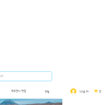
0
미국언니 맛집
Log In
핫딜