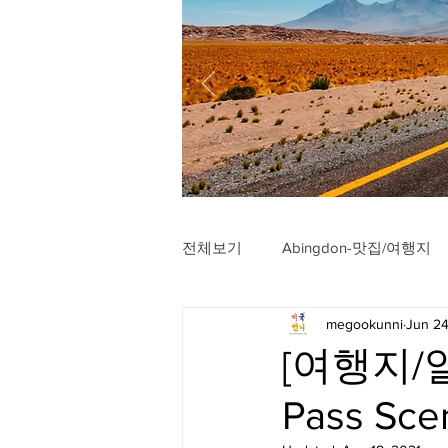
전체보기
Abingdon-맛집/여행지
megookunni
Jun 24
Arlington-맛집/여행지
Arli
[여행지/알
Pass Sce
Badlands-맛집/여행지
Balt