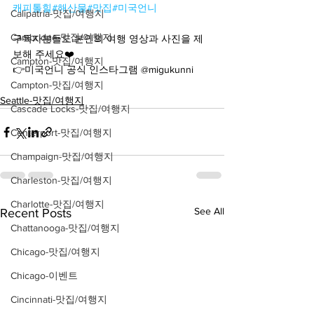
캐피톨힐
#해산물
#맛집
#미국언니
Calipatria-맛집/여행지
Cambridge-맛집/여행지
구독자분들도 본인의 여행 영상과 사진을 제
보해 주세요❤️
Campton-맛집/여행지
👉미국언니 공식 인스타그램 @migukunni
Campton-맛집/여행지
Seattle-맛집/여행지
Cascade Locks-맛집/여행지
Centerport-맛집/여행지
Champaign-맛집/여행지
Charleston-맛집/여행지
Charlotte-맛집/여행지
See All
Recent Posts
Chattanooga-맛집/여행지
Chicago-맛집/여행지
Chicago-이벤트
Cincinnati-맛집/여행지