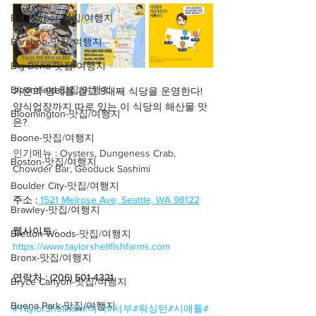
Bar Harbor-맛집/여행지
Baraboo-맛집/여행지
Big Bend-맛집/여행지
Bloomfield-맛집/여행지
가문의 명예를 걸고 5대째 식당을 운영한다!
양식업장까지 따로 있는 이 식당의 해산물 맛
Bloomington-맛집/여행지
은?
Boone-맛집/여행지
인기메뉴 : Oysters, Dungeness Crab, 
Boston-맛집/여행지
Chowder Bar, Geoduck Sashimi
Boulder City-맛집/여행지
주소 :
1521 Melrose Ave, Seattle, WA 98122
Brawley-맛집/여행지
웹사이트 : 
Bretton Woods-맛집/여행지
https://www.taylorshellfishfarms.com
Bronx-맛집/여행지
연락처 : (206) 501-4321
Bryce Canyon-맛집/여행지
Buena Park-맛집/여행지
#TaylorShellfish
#미국
#서부
#워싱턴
#시애틀
#