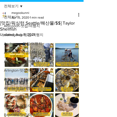
전체보기
megookunni
전체보기
Apr 15, 2020
1 min read
[맛집/워싱턴 Seattle/해산물/$$] Taylor
Abingdon-맛집/여행지
Shellfish
Updated:
Aug 9, 2021
alamogordo-맛집/여행지
Anchorage-맛집/여행지
Ann Arbor-맛집/여행지
Arlington-맛집/여행지
Arlington-맛집/여행지
Asheville-맛집/여행지
Atlanta-맛집/여행지
Austin-맛집/여행지
Badlands-맛집/여행지
Baltimore-맛집/여행지