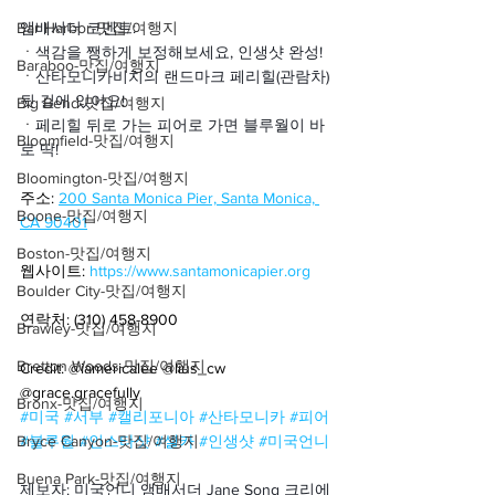
Bar Harbor-맛집/여행지
앰배서더 코멘트:
ㆍ
색감을 쨍하게 보정해보세요, 인생샷 완성!
Baraboo-맛집/여행지
ㆍ
산타모니카비치의 랜드마크 페리힐(관람차) 
뒷 길에 있어요!
Big Bend-맛집/여행지
ㆍ
페리힐 뒤로 가는 피어로 가면 블루월이 바
Bloomfield-맛집/여행지
로 딱!
Bloomington-맛집/여행지
주소: 
200 Santa Monica Pier, Santa Monica, 
Boone-맛집/여행지
CA 90401
Boston-맛집/여행지
웹사이트: 
https://www.santamonicapier.org
Boulder City-맛집/여행지
연락처: (310) 458-8900
Brawley-맛집/여행지
Bretton Woods-맛집/여행지
Credit: @iamericalee @lius_cw 
@grace.gracefully
Bronx-맛집/여행지
#미국
#서부
#캘리포니아
#산타모니카
#피어
Bryce Canyon-맛집/여행지
#블루월
#인스타샷
#셀카
#인생샷
#미국언니
Buena Park-맛집/여행지
제보자: 미국언니 앰배서더 Jane Song 크리에