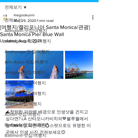
전체보기
megookunni
전체보기
May 29, 2020
1 min read
[여행지/캘리포니아 Santa Monica/관광]
Abingdon-맛집/여행지
Santa Monica Pier Blue Wall
Updated:
Aug 8, 2021
alamogordo-맛집/여행지
Anchorage-맛집/여행지
Ann Arbor-맛집/여행지
Arlington-맛집/여행지
Arlington-맛집/여행지
Asheville-맛집/여행지
Atlanta-맛집/여행지
🌊청량한 파란벽 배경으로 인생샷을 건지고 
Austin-맛집/여행지
싶다면? LA 산타모니카비치의💙블루월에서 
Badlands-맛집/여행지
찰칵📸웨딩,약혼사진💍스팟으로도 유명한 이
곳에서 인생 사진 건져보세요😊
Baltimore-맛집/여행지