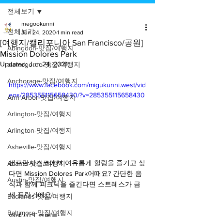
전체보기
megookunni
전체보기
Jun 24, 2020
1 min read
[여행지/캘리포니아 San Francisco/공원]
Abingdon-맛집/여행지
Mission Dolores Park
Updated:
Jun 24, 2021
alamogordo-맛집/여행지
Anchorage-맛집/여행지
https://www.facebook.com/migukunni.west/vid
eos/285355115658430/?v=285355115658430
Ann Arbor-맛집/여행지
Arlington-맛집/여행지
Arlington-맛집/여행지
Asheville-맛집/여행지
샌프란시스코에서 여유롭게 힐링을 즐기고 싶
Atlanta-맛집/여행지
다면 Mission Dolores Park어때요? 간단한 음
Austin-맛집/여행지
식과 함께 피크닉을 즐긴다면 스트레스가 금
세 풀릴거에요!
Badlands-맛집/여행지
Baltimore-맛집/여행지
앰배서더 코멘트: