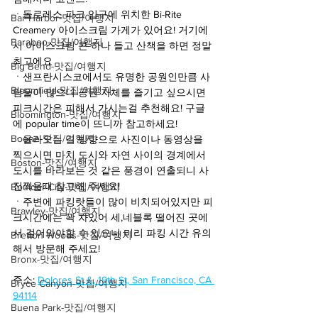
ㆍ돌로레스 파크 입구에 위치한 Bi-Rite 
Bar Harbor-맛집/여행지
Creamery 아이스크림 가게가 있어요! 거기에
Baraboo-맛집/여행지
서 아이스크림 콘 하나 들고 산책을 하면 정말 
최고에요
Big Bend-맛집/여행지
ㆍ샌프란시스코에서도 유명한 공원인만큼 사
Bloomfield-맛집/여행지
람들이 많으니 공원 자체를 즐기고 싶으시면 
피크시간은 피해서 가시는걸 추천해요! 구글
Bloomington-맛집/여행지
에 popular time이 뜨니까 참고하세요!
Boone-맛집/여행지
ㆍ올라오는 길 방향으로 사진이나 동영상을 
찍으시면 마치 도시와 자연 사이의 경계에서 
Boston-맛집/여행지
도시를 바라보는 것 같은 풍경이 연출되니 사
진찍을때 참고해 주세요!
Boulder City-맛집/여행지
ㆍ주변에 파킹랏들이 많이 비치되어있지만 피
Brawley-맛집/여행지
크시간에는 꽉 차있어 세,네블록 떨어진 곳에
서 걸어와야할 수 있으니 미리 파킹 시간 유의
Bretton Woods-맛집/여행지
해서 방문해 주세요!
Bronx-맛집/여행지
주소: 
Dolores St &, 19th St, San Francisco, CA 
Bryce Canyon-맛집/여행지
94114
Buena Park-맛집/여행지