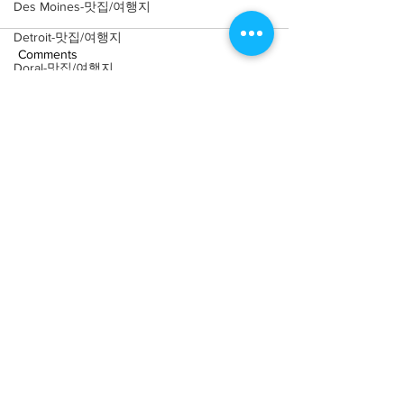
Des Moines-맛집/여행지
Detroit-맛집/여행지
Comments
Doral-맛집/여행지
Dripping Springs-맛집/여행지
Write a comment...
[여행지/캘리포니아
[여행지/캘리포니
Dry Tortugas-맛집/여행지
Carmel/바다] Point Lobos
Francisco/튤립
Edgewater-맛집/여행지
State Natural Reserve
Queen Wilhelmin
Garden
El Paso-맛집/여행지
Empire-맛집/여행지
Essex-맛집/여행지
Eureka Springs-맛집/여행지
About
회사소개
광고문의
everett-맛집/여행지
제휴문의
서포터즈
Forest Grove-맛집/여행지
Fort Worth-맛집/여행지
Community
미국 서부 커뮤니티