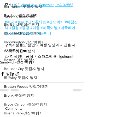
주소:
 103 Wood Ave, Sandwich, MA 02563
Bar Harbor-맛집/여행지
Baraboo-맛집/여행지
Credit: @mondvi60
#미국
#동부
#매사추세츠
#샌드위치
#아침산
Big Bend-맛집/여행지
책
#절경
#풍경
#여행
#미국여행
#미국라이
Bloomfield-맛집/여행지
프
#라이프스타일
#미국언니
Bloomington-맛집/여행지
구독자분들도 본인의 여행 영상과 사진을 제
보해주세요❤️
Boone-맛집/여행지
👉 미국언니 공식 인스타그램 @migukunni
Boston-맛집/여행지
Sandwich-맛집/여행지
Boulder City-맛집/여행지
Brawley-맛집/여행지
Bretton Woods-맛집/여행지
Bronx-맛집/여행지
Bryce Canyon-맛집/여행지
Comments
Buena Park-맛집/여행지