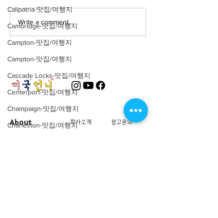
Calipatria-맛집/여행지
Write a comment...
Cambridge-맛집/여행지
Campton-맛집/여행지
Campton-맛집/여행지
Cascade Locks-맛집/여행지
Centerport-맛집/여행지
Champaign-맛집/여행지
About
회사소개
광고문의
Charleston-맛집/여행지
제휴문의
서포터즈
Charlotte-맛집/여행지
Chattanooga-맛집/여행지
Community
미국 서부 커뮤니티
Chicago-맛집/여행지
미국 중부 커뮤니티
Chicago-이벤트
미국 동부 커뮤니티
미국 남부 커뮤니티
Cincinnati-맛집/여행지