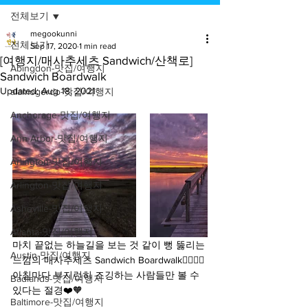
전체보기
megookunni
전체보기
Sep 17, 2020
1 min read
[여행지/매사추세츠 Sandwich/산책로]
Abingdon-맛집/여행지
Sandwich Boardwalk
Updated:
Aug 18, 2021
alamogordo-맛집/여행지
Anchorage-맛집/여행지
Ann Arbor-맛집/여행지
Arlington-맛집/여행지
Arlington-맛집/여행지
Asheville-맛집/여행지
Atlanta-맛집/여행지
마치 끝없는 하늘길을 보는 것 같이 뻥 뚫리는 
Austin-맛집/여행지
느낌의 매사추세츠 Sandwich Boardwalk🚶‍♀🚶‍♂ 
아침마다 부지런히 조깅하는 사람들만 볼 수 
Badlands-맛집/여행지
있다는 절경❤️🧡
Baltimore-맛집/여행지