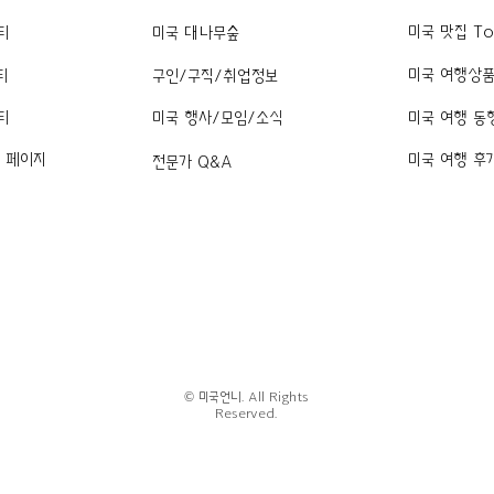
미국 맛집 To
티
미국 대나무숲
미국 여행상
티
구인/구직/취업정보
티
미국 행사/모임/소식
미국 여행 동
k 페이지
미국 여행 후
전문가 Q&A
© 미국언니. All Rights
Reserved.