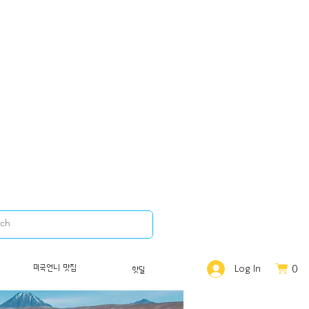
0
미국언니 맛집
Log In
핫딜