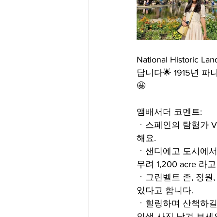
National Histori
답니다🌟 1915년
🤩
앰배서더 코멘트:
ㆍ스페인의 탐험가 Vasc
해요.
ㆍ샌디에고 도시에서 운영
무려 1,200 acre 라
ㆍ그린벨트 존, 정원,
있다고 합니다.
ㆍ힐링하며 산책하길 원
인생 사진 남겨 보세요