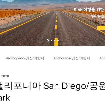
미국 여행을 위한
​미국 라이프
alamogordo-맛집/여행지
Anchorage-맛집/여행지
An
, 2020
ngton-맛집/여행지
Asheville-맛집/여행지
Atlanta-맛집/여행
리포니아 San Diego/공원
ark
imore-맛집/여행지
Bar Harbor-맛집/여행지
Baraboo-맛집