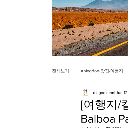
전체보기
Abingdon-맛집/여행지
megookunni
Jun 12
Arlington-맛집/여행지
Arli
[여행지/캘
Balboa P
Badlands-맛집/여행지
Balt