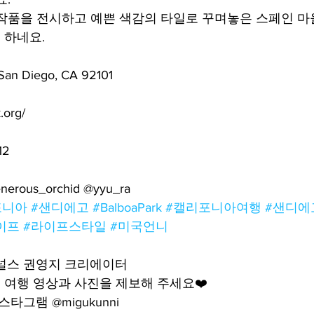
작품을 전시하고 예쁜 색감의 타일로 꾸며놓은 스페인 마
 하네요.
San Diego, CA 92101
org/
12
enerous_orchid @yyu_ra 
포니아
#샌디에고
#BalboaPark
#캘리포니아여행
#샌디에
이프
#라이프스타일
#미국언니
어널스 권영지 크리에이터
여행 영상과 사진을 제보해 주세요❤️
타그램 @migukunni