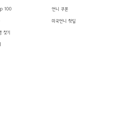
p 100
언니 쿠폰
품
미국언니 핫딜
행 찾기
기