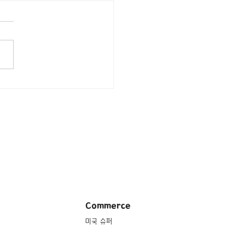
행지/캘리포니아주
sbad/꽃밭] The Flower
s
Commerce
미국 슈퍼