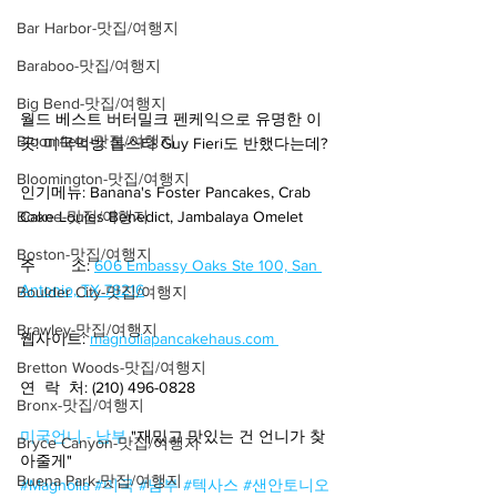
Bar Harbor-맛집/여행지
Baraboo-맛집/여행지
Big Bend-맛집/여행지
월드 베스트 버터밀크 펜케익으로 유명한 이
Bloomfield-맛집/여행지
곳! 미국먹방 톱스타 Guy Fieri도 반했다는데?
Bloomington-맛집/여행지
인기메뉴: Banana's Foster Pancakes, Crab 
Boone-맛집/여행지
Cake Louies Benedict, Jambalaya Omelet
Boston-맛집/여행지
주        소: 
606 Embassy Oaks Ste 100, San 
Antonio, TX 78216
Boulder City-맛집/여행지
Brawley-맛집/여행지
웹사이트: 
magnoliapancakehaus.com 
Bretton Woods-맛집/여행지
연  락  처: (210) 496-0828
Bronx-맛집/여행지
미국언니 - 남부
 "재밌고 맛있는 건 언니가 찾
Bryce Canyon-맛집/여행지
아줄게"
Buena Park-맛집/여행지
#Magnolia
#미국
#남부
#텍사스
#샌안토니오