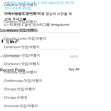
#펜케익
#브런치
#최고
#애그베네딕트
#미국
Calipatria-맛집/여행지
언니
#대박
#맛집
Cambridge-맛집/여행지
구독자분들도 본인의 여행 영상과 사진을 제
보해 주세요❤️
Campton-맛집/여행지
👉 미국언니 공식 인스타그램 @migukunni
San Antonio-맛집/여행지
Campton-맛집/여행지
Cascade Locks-맛집/여행지
Centerport-맛집/여행지
Champaign-맛집/여행지
Charleston-맛집/여행지
See All
Recent Posts
Charlotte-맛집/여행지
Chattanooga-맛집/여행지
Chicago-맛집/여행지
Chicago-이벤트
Cincinnati-맛집/여행지