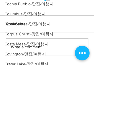
Cochiti Pueblo-맛집/여행지
Columbus-맛집/여행지
Coral Gables-맛집/여행지
Comments
Corpus Christi-맛집/여행지
Costa Mesa-맛집/여행지
Write a comment...
[여행지/텍사스
[여행지/텍사스 S
Marfa/Museum] The
Covington-맛집/여행지
Antonio/관광지] H
Chinati Foundation
Market Square
Crater Lake-맛집/여행지
Crystal Mountain-맛집/여행지
Cuyahoga Valley-맛집/여행지
Dallas-맛집/여행지
Death Valley-맛집/여행지
About
회사소개
광고문의
Death Valley-맛집/여행지
제휴문의
서포터즈
Denver-맛집/여행지