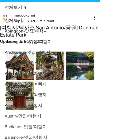
전체보기
megookunni
전체보기
Sep 23, 2020
1 min read
[여행지/텍사스 San Antonio/공원] Denman
Abingdon-맛집/여행지
Estate Park
Updated:
Jun 27, 2021
alamogordo-맛집/여행지
Anchorage-맛집/여행지
Ann Arbor-맛집/여행지
Arlington-맛집/여행지
Arlington-맛집/여행지
Asheville-맛집/여행지
Atlanta-맛집/여행지
Austin-맛집/여행지
Badlands-맛집/여행지
Baltimore-맛집/여행지