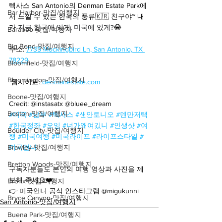
텍사스 San Antonio의 Denman Estate Park에
Bar Harbor-맛집/여행지
서 느낄 수 있는 한국의 풍류🇰🇷 친구야~ 내
가
 지금 한국에 있게, 미국에 있게?
😂
Baraboo-맛집/여행지
Big Bend-맛집/여행지
주소: 
7735 Mockingbird Ln, San Antonio, TX 
78229
Bloomfield-맛집/여행지
Bloomington-맛집/여행지
 웹사이트:
denmanestate.com
Boone-맛집/여행지
Credit: @instasatx @bluee_dream
Boston-맛집/여행지
#미국
#남부
#텍사스
#샌안토니오
#덴만저택
#한국정좌
#오잉
#너가왜여깄니
#인생샷
#여
Boulder City-맛집/여행지
행
#미국여행
#미국라이프
#라이프스타일
#
Brawley-맛집/여행지
미국언니
Bretton Woods-맛집/여행지
구독자분들도 본인의 여행 영상과 사진을 제
보해 주세요❤️
Bronx-맛집/여행지
👉 미국언니 공식 인스타그램 @migukunni
Bryce Canyon-맛집/여행지
San Antonio-맛집/여행지
Buena Park-맛집/여행지