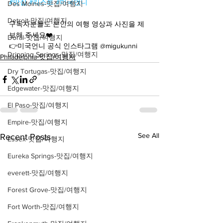
#맛집 #리스트
#미국언니
Des Moines-맛집/여행지
Detroit-맛집/여행지
구독자분들도 본인의 여행 영상과 사진을 제
보해 주세요❤️
Doral-맛집/여행지
👉미국언니 공식 인스타그램 @migukunni
Dripping Springs-맛집/여행지
Philadelphia-맛집/여행지
Dry Tortugas-맛집/여행지
Edgewater-맛집/여행지
El Paso-맛집/여행지
Empire-맛집/여행지
See All
Recent Posts
Essex-맛집/여행지
Eureka Springs-맛집/여행지
everett-맛집/여행지
Forest Grove-맛집/여행지
Fort Worth-맛집/여행지