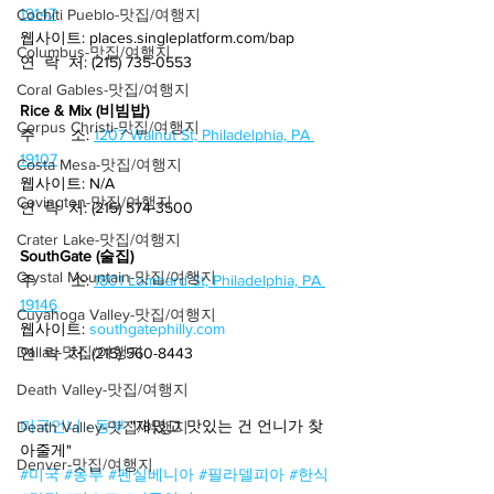
19147
Cochiti Pueblo-맛집/여행지
웹사이트: places.singleplatform.com/bap
Columbus-맛집/여행지
연  락  처: (215) 735-0553
Coral Gables-맛집/여행지
Rice & Mix (비빔밥)
Corpus Christi-맛집/여행지
주        소:
1207 Walnut St, Philadelphia, PA 
19107
Costa Mesa-맛집/여행지
웹사이트: N/A
Covington-맛집/여행지
연  락  처: (215) 574-3500
Crater Lake-맛집/여행지
SouthGate (술집)
Crystal Mountain-맛집/여행지
주        소:
1801 Lombard St, Philadelphia, PA 
19146
Cuyahoga Valley-맛집/여행지
웹사이트: 
southgatephilly.com
Dallas-맛집/여행지
연  락  처: (215) 560-8443
Death Valley-맛집/여행지
미국언니 - 동부
 "재밌고 맛있는 건 언니가 찾
Death Valley-맛집/여행지
아줄게" 
Denver-맛집/여행지
#미국
#동부 #펜실베니아 #필라델피아 #한식 