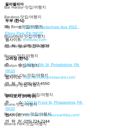
필라델피아 
Bar Harbor-맛집/여행지
Baraboo-맛집/여행지
두부 (한식)
Big Bend-맛집/여행지
주        소:
1333 W Cheltenham Ave #102, 
Elkins Park, PA 19027
Bloomfield-맛집/여행지
웹사이트: 
thedubu.com
연  락  처: (215) 782-3828
Bloomington-맛집/여행지
Boone-맛집/여행지
고려정 (한식)
주        소:
5955 N 5th St, Philadelphia, PA 
Boston-맛집/여행지
19120
Boulder City-맛집/여행지
웹사이트: 
http://kimsbbqrestaurant.com/
연  락  처: (215) 927-4550
Brawley-맛집/여행지
Bretton Woods-맛집/여행지
뮤타포차 (바베큐)
주        소:
5501 N Front St, Philadelphia, PA 
Bronx-맛집/여행지
19120
Bryce Canyon-맛집/여행지
웹사이트: 
http://www.mutakoreanbbq.com/
연  락  처: (215) 224-2244
Buena Park-맛집/여행지