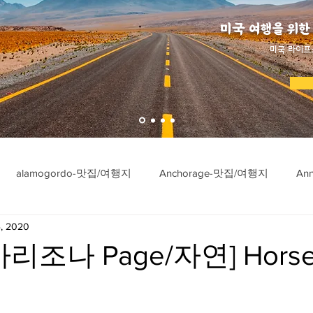
미국 여행을 위한
​미국 라이프
alamogordo-맛집/여행지
Anchorage-맛집/여행지
An
, 2020
ngton-맛집/여행지
Asheville-맛집/여행지
Atlanta-맛집/여행
리조나 Page/자연] Horse
imore-맛집/여행지
Bar Harbor-맛집/여행지
Baraboo-맛집