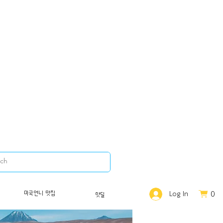
0
미국언니 맛집
Log In
핫딜