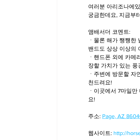
여러분 아리조나에있는
궁금한데요, 지금부터
앰배서더 코멘트:
ㆍ물론 해가 쨍쩅한 
밴드도 상상 이상의 
ㆍ핸드폰 외에 카메라
장할 가치가 있는 풍
ㆍ주변에 방문할 자연
천드려요!
ㆍ이곳에서 7마일만 더
요!
주소: 
Page, AZ 8604
웹사이트: 
http://hor