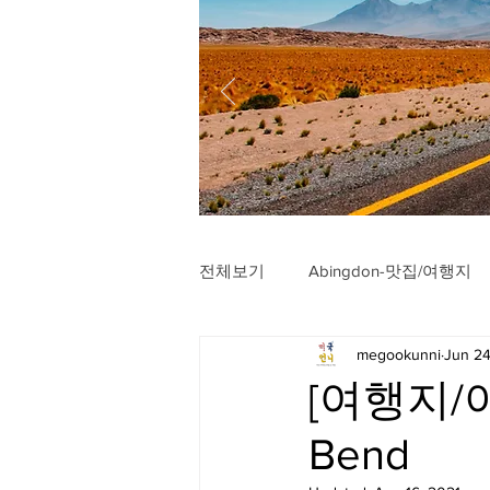
전체보기
Abingdon-맛집/여행지
megookunni
Jun 24
Arlington-맛집/여행지
Arli
[여행지/아
Bend
Badlands-맛집/여행지
Balt