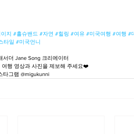
패이지
#홀슈밴드
#자연
#힐링
#여유
#미국여행
#여행
#
스타일
#미국언니
서더 Jane Song 크리에이터
여행 영상과 사진을 제보해 주세요❤️
그램 @migukunni