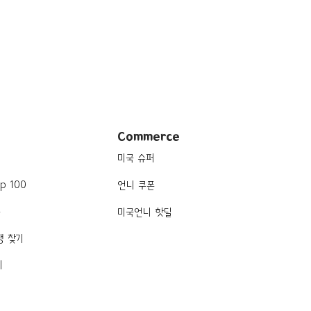
Commerce
미국 슈퍼
p 100
언니 쿠폰
품
미국언니 핫딜
행 찾기
기