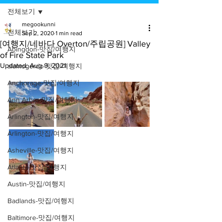
전체보기
megookunni
전체보기
Sep 2, 2020
1 min read
[여행지/네바다 Overton/주립공원] Valley
Abingdon-맛집/여행지
of Fire State Park
Updated:
Aug 9, 2021
alamogordo-맛집/여행지
Anchorage-맛집/여행지
Ann Arbor-맛집/여행지
Arlington-맛집/여행지
Arlington-맛집/여행지
Asheville-맛집/여행지
Atlanta-맛집/여행지
Austin-맛집/여행지
Badlands-맛집/여행지
Baltimore-맛집/여행지