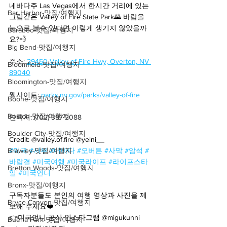
네바다주 Las Vegas에서 한시간 거리에 있는 
Bar Harbor-맛집/여행지
그림같은 Valley of Fire State Park🌄 바람을 
눈으로 볼수 있다면 이렇게 생기지 않았을까
Baraboo-맛집/여행지
요?💨
Big Bend-맛집/여행지
주소: 
29450 Valley of Fire Hwy, Overton, NV 
Bloomfield-맛집/여행지
89040
Bloomington-맛집/여행지
웹사이트: 
parks.nv.gov/parks/valley-of-fire
Boone-맛집/여행지
Boston-맛집/여행지
연락처: (702) 397-2088
Boulder City-맛집/여행지
Credit: @valley.of.fire @yelni__
Brawley-맛집/여행지
#미국
#서부
#네바다
#오버튼
#사막
#암석
#
바람결
#미국여행
#미국라이프
#라이프스타
Bretton Woods-맛집/여행지
일
#미국언니
Bronx-맛집/여행지
구독자분들도 본인의 여행 영상과 사진을 제
Bryce Canyon-맛집/여행지
보해 주세요❤️
👉미국언니 공식 인스타그램 @migukunni
Buena Park-맛집/여행지