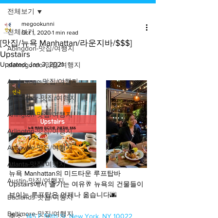
전체보기
megookunni
전체보기
Oct 1, 2020
1 min read
[맛집/뉴욕 Manhattan/라운지바/$$$]
Abingdon-맛집/여행지
Upstairs
Updated:
Jan 3, 2021
alamogordo-맛집/여행지
Anchorage-맛집/여행지
Ann Arbor-맛집/여행지
Arlington-맛집/여행지
Arlington-맛집/여행지
Asheville-맛집/여행지
Atlanta-맛집/여행지
뉴욕 Manhattan의 미드타운 루프탑바 
Austin-맛집/여행지
Upstairs에서 즐기는 여유🥂 뉴욕의 건물들이 
보이는 루프탑은 언제나 옮습니다🌆
Badlands-맛집/여행지
Baltimore-맛집/여행지
주소: 
145 E 50th St, New York, NY 10022