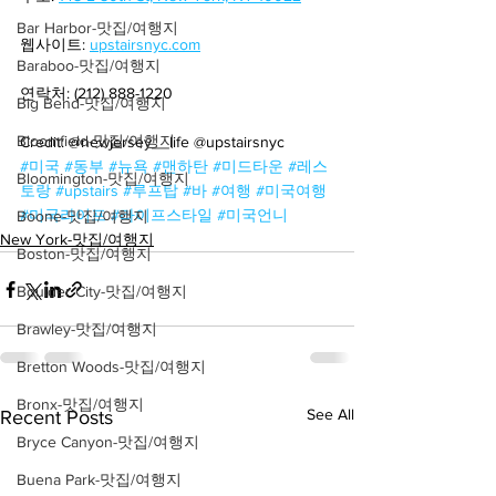
Bar Harbor-맛집/여행지
웹사이트: 
upstairsnyc.com
Baraboo-맛집/여행지
연락처: (212) 888-1220
Big Bend-맛집/여행지
Bloomfield-맛집/여행지
Credit: @newjersey__life @upstairsnyc
#미국
#동부
#뉴욕
#맨하탄
#미드타운
#레스
Bloomington-맛집/여행지
토랑
#upstairs
#루프탑
#바
#여행
#미국여행
#미국라이프
#라이프스타일
#미국언니
Boone-맛집/여행지
New York-맛집/여행지
Boston-맛집/여행지
Boulder City-맛집/여행지
Brawley-맛집/여행지
Bretton Woods-맛집/여행지
Bronx-맛집/여행지
See All
Recent Posts
Bryce Canyon-맛집/여행지
Buena Park-맛집/여행지