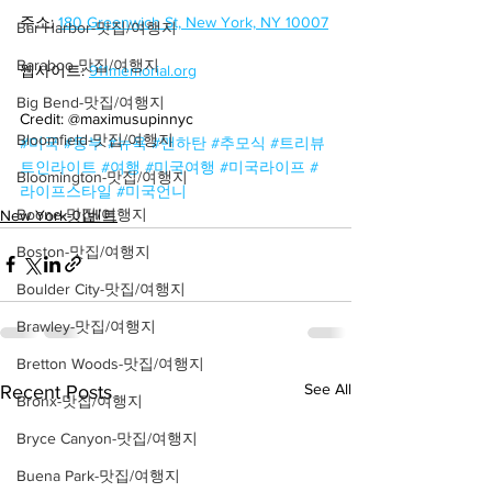
주소: 
180 Greenwich St, New York, NY 10007
Bar Harbor-맛집/여행지
Baraboo-맛집/여행지
웹사이트: 
911memorial.org
Big Bend-맛집/여행지
Credit: @maximusupinnyc
Bloomfield-맛집/여행지
#미국
#동부
#뉴욕
#맨하탄
#추모식
#트리뷰
트인라이트
#여행
#미국여행
#미국라이프
#
Bloomington-맛집/여행지
라이프스타일
#미국언니
Boone-맛집/여행지
New York-이벤트
Boston-맛집/여행지
Boulder City-맛집/여행지
Brawley-맛집/여행지
Bretton Woods-맛집/여행지
See All
Recent Posts
Bronx-맛집/여행지
Bryce Canyon-맛집/여행지
Buena Park-맛집/여행지