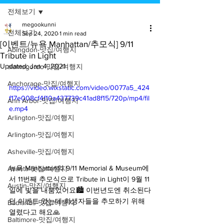
전체보기
megookunni
전체보기
Sep 24, 2020
1 min read
[이벤트/뉴욕 Manhattan/추모식] 9/11
Abingdon-맛집/여행지
Tribute in Light
Updated:
Jan 4, 2021
alamogordo-맛집/여행지
Anchorage-맛집/여행지
https://video.wixstatic.com/video/0077a5_424
f17e008cf4f10a437739c41ad8f15/720p/mp4/fil
Ann Arbor-맛집/여행지
e.mp4
Arlington-맛집/여행지
Arlington-맛집/여행지
Asheville-맛집/여행지
뉴욕 Manhattan의 9/11 Memorial & Museum에
Atlanta-맛집/여행지
서 11번째 추모식으로 Tribute in Light이 9월 11
Austin-맛집/여행지
일에 빛을 내뿜었어요🏙 이번년도엔 취소된다
던 이벤트 였는데 희생자들을 추모하기 위해 
Badlands-맛집/여행지
열렸다고 해요🙏
Baltimore-맛집/여행지