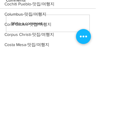
Comments
Cochiti Pueblo-맛집/여행지
Columbus-맛집/여행지
Write a comment...
[맛집/뉴욕 East Village/스
[트렌드/뉴욕 Manh
Coral Gables-맛집/여행지
시 오마카세] Thirteen
프탑 바] The Pres
Corpus Christi-맛집/여행지
Water
Costa Mesa-맛집/여행지
Covington-맛집/여행지
Crater Lake-맛집/여행지
Crystal Mountain-맛집/여행지
About
회사소개
광고문의
Cuyahoga Valley-맛집/여행지
제휴문의
서포터즈
Dallas-맛집/여행지
Death Valley-맛집/여행지
Community
미국 서부 커뮤니티
Death Valley-맛집/여행지
미국 중부 커뮤니티
Denver-맛집/여행지
미국 동부 커뮤니티