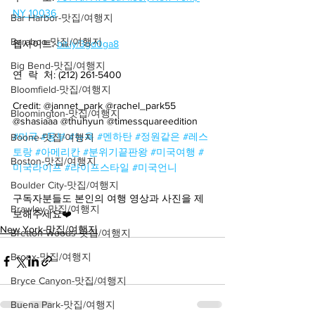
NY 10036
Bar Harbor-맛집/여행지
Baraboo-맛집/여행지
웹사이트: 
bit.ly/3gd0ga8
Big Bend-맛집/여행지
연  락  처: (212) 261-5400
Bloomfield-맛집/여행지
Credit: @jannet_park @rachel_park55 
Bloomington-맛집/여행지
@shasiaaa @thuhyun @timessquareedition
#미국
#동부
#뉴욕
#멘하탄
#정원같은
#레스
Boone-맛집/여행지
토랑
#아메리칸
#분위기끝판왕
#미국여행
#
Boston-맛집/여행지
미국라이프
#라이프스타일
#미국언니
Boulder City-맛집/여행지
구독자분들도 본인의 여행 영상과 사진을 제
Brawley-맛집/여행지
보해주세요❤️
New York-맛집/여행지
Bretton Woods-맛집/여행지
Bronx-맛집/여행지
Bryce Canyon-맛집/여행지
Buena Park-맛집/여행지