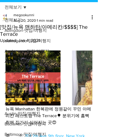
전체보기
megookunni
전체보기
Aug 20, 2020
1 min read
[맛집/뉴욕 맨하탄/아메리칸/$$$$] The
Abingdon-맛집/여행지
Terrace
Updated:
Jan 4, 2021
alamogordo-맛집/여행지
Anchorage-맛집/여행지
Ann Arbor-맛집/여행지
Arlington-맛집/여행지
Arlington-맛집/여행지
Asheville-맛집/여행지
Atlanta-맛집/여행지
뉴욕 Manhattan 한복판에 정원같이 꾸민 아메
Austin-맛집/여행지
리칸 레스토랑 The Terrace🌳 분위기에 흠뻑 
취해 집가기 싫어지는 곳😍
Badlands-맛집/여행지
Baltimore-맛집/여행지
주       소: 
701 7th Ave 9th floor, New York, 