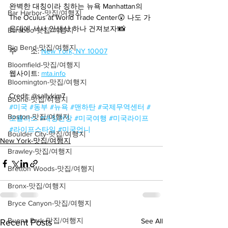
완벽한 대칭이라 칭하는 뉴욕 Manhattan의 
Bar Harbor-맛집/여행지
The Oculus at World Trade Center😲 나도 가
운데에 서서 인생샷 하나 건져보자!📸
Baraboo-맛집/여행지
Big Bend-맛집/여행지
주       소: 
New York, NY 10007
Bloomfield-맛집/여행지
웹사이트: 
mta.info
Bloomington-맛집/여행지
Credit: @sallykim7
Boone-맛집/여행지
#미국
#동부
#뉴욕
#맨하탄
#국제무역센터
#
Boston-맛집/여행지
오큘러스
#대칭천장
#미국여행
#미국라이프
#라이프스타일
#미국언니
Boulder City-맛집/여행지
New York-맛집/여행지
Brawley-맛집/여행지
Bretton Woods-맛집/여행지
Bronx-맛집/여행지
Bryce Canyon-맛집/여행지
Buena Park-맛집/여행지
See All
Recent Posts