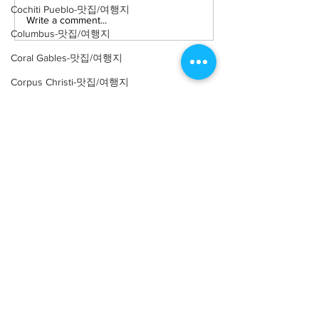
Cochiti Pueblo-맛집/여행지
Write a comment...
[맛집/뉴욕 East Village/스
[트렌드/뉴욕 Manh
Columbus-맛집/여행지
시 오마카세] Thirteen
프탑 바] The Pres
Water
Coral Gables-맛집/여행지
Corpus Christi-맛집/여행지
Costa Mesa-맛집/여행지
Covington-맛집/여행지
Crater Lake-맛집/여행지
About
회사소개
광고문의
Crystal Mountain-맛집/여행지
제휴문의
서포터즈
Cuyahoga Valley-맛집/여행지
Dallas-맛집/여행지
Community
미국 서부 커뮤니티
미국 중부 커뮤니티
Death Valley-맛집/여행지
미국 동부 커뮤니티
Death Valley-맛집/여행지
미국 남부 커뮤니티
Denver-맛집/여행지