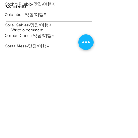
Cochiti Pueblo-맛집/여행지
Comments
Columbus-맛집/여행지
Coral Gables-맛집/여행지
Write a comment...
[맛집/뉴욕 East Village/스
[트렌드/뉴욕 Manh
Corpus Christi-맛집/여행지
시 오마카세] Thirteen
프탑 바] The Pres
Water
Costa Mesa-맛집/여행지
Covington-맛집/여행지
Crater Lake-맛집/여행지
Crystal Mountain-맛집/여행지
Cuyahoga Valley-맛집/여행지
About
회사소개
광고문의
Dallas-맛집/여행지
제휴문의
서포터즈
Death Valley-맛집/여행지
Death Valley-맛집/여행지
Community
미국 서부 커뮤니티
미국 중부 커뮤니티
Denver-맛집/여행지