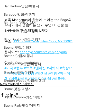
Bar Harbor-맛집/여행지
Baraboo-맛집/여행지
뉴욕 Manhattan이 한눈에 보이는 the Edge의 
Big Bend-맛집/여행지
꼭대기에서 경험하는 요가 수업!🧘‍♀ 건물 높이
만큼 운동 후 상쾌합도 UP!😊
Bloomfield-맛집/여행지
Bloomington-맛집/여행지
주소: 
30 Hudson Yards, New York, NY 10001
Boone-맛집/여행지
웹사이트: 
edgenyc.com/en/sky-high-yoga
Boston-맛집/여행지
Credit: @equinoxhotels
Boulder City-맛집/여행지
#미국
#동부
#뉴욕
#맨하탄
#더엣지
#옥상요
Brawley-맛집/여행지
가
#아찔요가
#힐링
#인생샷
#여행
#미국여
행
#미국라이프
#라이프스타일
#미국언니
Bretton Woods-맛집/여행지
New York-맛집/여행지
Bronx-맛집/여행지
Bryce Canyon-맛집/여행지
Buena Park-맛집/여행지