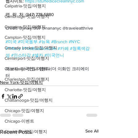
웹사이트: 
https://stuffedicecreamnyc.com
Calipatria-맛집/여행지
연  락  처: (347) 778-5880
Cambridge-맛집/여행지
Campton-맛집/여행지
Credit: @jina.y1997 @nananyc @traveleatthrive
Campton-맛집/여행지
#미국 #미국동부 #뉴욕 #Brunch
#NYC
Cascade Locks-맛집/여행지
#Tiffany
#TheBlueBoxCafe
#카페
#청록색감
성
#인스타각
#셀카
#미국언니
Centerport-맛집/여행지
Champaign-맛집/여행지
제보자: 미국언니 앰배서더 이화민 크리에이
터
Charleston-맛집/여행지
New York-맛집/여행지
Charlotte-맛집/여행지
Chattanooga-맛집/여행지
Chicago-맛집/여행지
Chicago-이벤트
See All
Recent Posts
Cincinnati-맛집/여행지