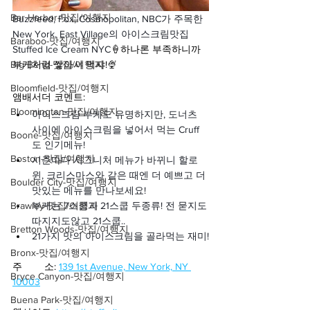
Bar Harbor-맛집/여행지
Buzzfeed, Fox, Cosmopolitan, NBC가 주목한 
New York, East Village의 아이스크림맛집 
Baraboo-맛집/여행지
Stuffed Ice Cream NYC
🍦하나론 부족하니까 
Big Bend-맛집/여행지
부케처럼 쌓아서 먹쟈!🍨
Bloomfield-맛집/여행지
앰배서더 코멘트:
Bloomington-맛집/여행지
아이스크림 부케도 유명하지만, 도너츠 
사이에 아이스크림을 넣어서 먹는 Cruff
Boone-맛집/여행지
도 인기메뉴!
Boston-맛집/여행지
시즌마다 시그니처 메뉴가 바뀌니 할로
윈, 크리스마스와 같은 때엔 더 예쁘고 더 
Boulder City-맛집/여행지
맛있는 메뉴를 만나보세요!
Brawley-맛집/여행지
부케는 7스쿱과 21스쿱 두종류! 전 묻지도
따지지도않고 21스쿱..
Bretton Woods-맛집/여행지
21가지 맛의 아이스크림을 골라먹는 재미!
Bronx-맛집/여행지
주        소: 
139 1st Avenue, New York, NY 
Bryce Canyon-맛집/여행지
10003
Buena Park-맛집/여행지