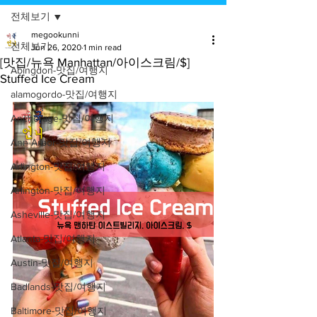
전체보기
megookunni
전체보기
Jun 26, 2020
1 min read
[맛집/뉴욕 Manhattan/아이스크림/$]
Abingdon-맛집/여행지
Stuffed Ice Cream
alamogordo-맛집/여행지
Anchorage-맛집/여행지
Ann Arbor-맛집/여행지
Arlington-맛집/여행지
Arlington-맛집/여행지
Asheville-맛집/여행지
Atlanta-맛집/여행지
Austin-맛집/여행지
Badlands-맛집/여행지
Baltimore-맛집/여행지