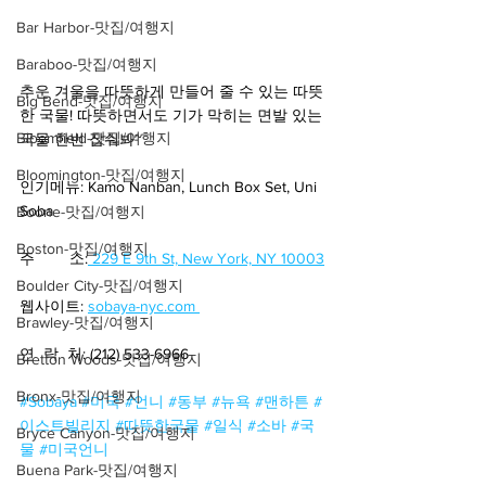
Bar Harbor-맛집/여행지
Baraboo-맛집/여행지
추운 겨울을 따뜻하게 만들어 줄 수 있는 따뜻
Big Bend-맛집/여행지
한 국물! 따뜻하면서도 기가 막히는 면발 있는 
Bloomfield-맛집/여행지
국물 한번 잡숴봐~ 
Bloomington-맛집/여행지
인기메뉴: Kamo Nanban, Lunch Box Set, Uni 
Soba
Boone-맛집/여행지
Boston-맛집/여행지
주        소:
 229 E 9th St, New York, NY 10003
Boulder City-맛집/여행지
웹사이트: 
sobaya-nyc.com 
Brawley-맛집/여행지
연  락  처: (212) 533-6966
Bretton Woods-맛집/여행지
Bronx-맛집/여행지
#Sobaya
#미국
#언니
#동부
#뉴욕
#맨하튼
#
이스트빌리지
#따뜻한국물
#일식
#소바
#국
Bryce Canyon-맛집/여행지
물
#미국언니
Buena Park-맛집/여행지