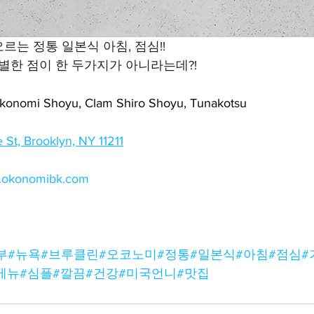
르는 정통 일본식 아침, 점심!!
특별한 점이 한 두가지가 아니라는데?!
nomi Shoyu, Clam Shiro Shoyu, Tunakotsu
e St, Brooklyn, NY 11211
w.okonomibk.com
부
#뉴욕
#브루클린
#오코노미
#정통
#일본식
#아침
#점심
#
메뉴
#심플
#깔끔
#건강
#미국언니
#맛집