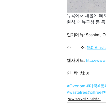
뉴욕에서 새롭게 떠오
원칙, 메뉴구성 등 
인기메뉴: Sashimi, Oko
주        소: 
150 Ainsli
웹사이트: 
http://ww
연  락  처: X
#Okonomi
#미국
#동
#wastefree
#oilfree
#
New York-맛집/여행지