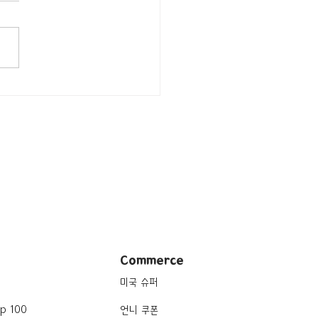
드/뉴욕 Manhattan/루프
 The Press Lounge
Commerce
미국 슈퍼
p 100
언니 쿠폰