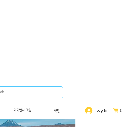
0
미국언니 맛집
Log In
핫딜