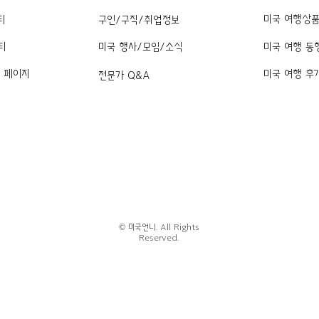
미국 여행상
티
구인/구직/취업정보
티
미국 행사/모임/소식
미국 여행 동
k 페이지
미국 여행 후
전문가 Q&A
© 미국언니. All Rights
Reserved.