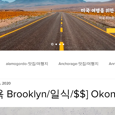
미국 여행을 위한
​미국 라이프
alamogordo-맛집/여행지
Anchorage-맛집/여행지
An
, 2020
ngton-맛집/여행지
Asheville-맛집/여행지
Atlanta-맛집/여행
Brooklyn/일식/$$] Okon
imore-맛집/여행지
Bar Harbor-맛집/여행지
Baraboo-맛집