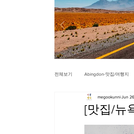
전체보기
Abingdon-맛집/여행지
megookunni
Jun 26
Arlington-맛집/여행지
Arli
[맛집/뉴욕 
Badlands-맛집/여행지
Balt