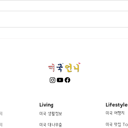
[맛집/뉴욕 East Village/스시 오
[트렌
마카세] Thirteen Water
탑 바]
Living
Lifestyle
미국 여행지
티
미국 생활정보
미국 맛집 To
티
미국 대나무숲