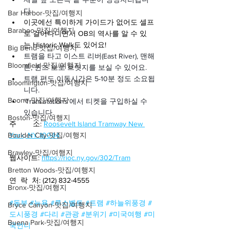
다.
Bar Harbor-맛집/여행지
이곳에선 특이하게 가이드가 없어도 셀프
Baraboo-맛집/여행지
로 걸어다니면서 OB의 역사를 알 수 있
는 Historic Walk도 있어요!
Big Bend-맛집/여행지
트램을 타고 이스트 리버(East River), 맨해
Bloomfield-맛집/여행지
튼, 퀸즈 보로 브릿지를 보실 수 있어요.
트램 편도 이동시간은 5-10분 정도 소요됩
Bloomington-맛집/여행지
니다.
Boone-맛집/여행지
'Tram stations'에서 티켓을 구입하실 수 
있습니다.
Boston-맛집/여행지
주        소: 
Roosevelt Island Tramway New 
York, NY 10044
Boulder City-맛집/여행지
Brawley-맛집/여행지
웹사이트: 
https://rioc.ny.gov/302/Tram
Bretton Woods-맛집/여행지
연  락  처: (212) 832-4555
Bronx-맛집/여행지
#동부
#뉴욕
#루스벨트
#트램
#하늘위풍경
#
Bryce Canyon-맛집/여행지
도시풍경
#다리
#관광
#분위기
#미국여행
#미
Buena Park-맛집/여행지
국언니