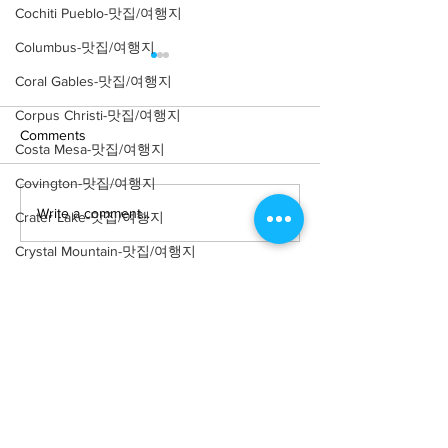
Cochiti Pueblo-맛집/여행지
Columbus-맛집/여행지
Coral Gables-맛집/여행지
Corpus Christi-맛집/여행지
Comments
Costa Mesa-맛집/여행지
Covington-맛집/여행지
Write a comment...
[맛집/뉴욕 East Village/스
[트렌드/뉴욕 Manh
Crater Lake-맛집/여행지
시 오마카세] Thirteen
프탑 바] The Pres
Crystal Mountain-맛집/여행지
Water
Cuyahoga Valley-맛집/여행지
Dallas-맛집/여행지
Death Valley-맛집/여행지
Death Valley-맛집/여행지
About
회사소개
광고문의
Denver-맛집/여행지