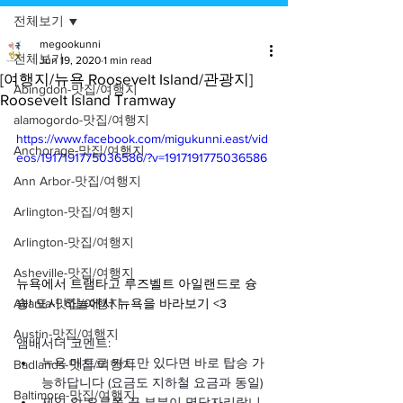
전체보기
megookunni
전체보기
Jun 19, 2020
1 min read
[여행지/뉴욕 Roosevelt Island/관광지]
Abingdon-맛집/여행지
Roosevelt Island Tramway
alamogordo-맛집/여행지
https://www.facebook.com/migukunni.east/vid
Anchorage-맛집/여행지
eos/1917191775036586/?v=1917191775036586
Ann Arbor-맛집/여행지
Arlington-맛집/여행지
Arlington-맛집/여행지
Asheville-맛집/여행지
뉴욕에서 트램타고 루즈벨트 아일랜드로 슝
슝! 도시 하늘에서 뉴욕을 바라보기 <3
Atlanta-맛집/여행지
Austin-맛집/여행지
앰배서더 코멘트:
뉴욕 메트로 카드만 있다면 바로 탑승 가
Badlands-맛집/여행지
능하답니다 (요금도 지하철 요금과 동일)
Baltimore-맛집/여행지
제일 앞 오른쪽 끝 부분이 명당자리랍니