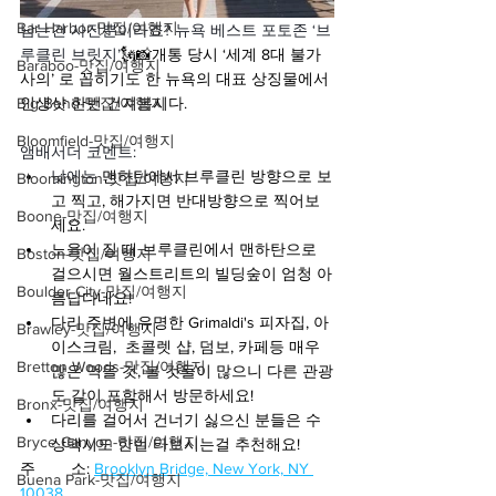
Bar Harbor-맛집/여행지
남는건 사진뿐이라죠? 뉴욕 베스트 포토존 ‘브
루클린 브릿지’
🗽📸개통 당시 ‘세계 8대 불가
Baraboo-맛집/여행지
사의’ 로 꼽히기도 한 뉴욕의 대표 상징물에서 
Big Bend-맛집/여행지
인생샷 한번 건져봅시다.
Bloomfield-맛집/여행지
앰배서더 코멘트:
낮에는 
️맨하탄에서 브루클린 방향으로 보
Bloomington-맛집/여행지
고 찍고, 해가지면 반대방향으로 찍어보
Boone-맛집/여행지
세요.
노을이 질 때 브루클린에서 맨하탄으로 
Boston-맛집/여행지
걸으시면 월스트리트의 빌딩숲이 엄청 아
Boulder City-맛집/여행지
름답다네요!
다리 주변에 유명한 Grimaldi's 피자집, 아
Brawley-맛집/여행지
이스크림,  초콜렛 샵, 덤보, 카페등 매우 
Bretton Woods-맛집/여행지
많은 먹을 것, 볼 것들이 많으니 다른 관광
도 같이 포함해서 방문하세요! 
Bronx-맛집/여행지
다리를 걸어서 건너기 싫으신 분들은 수
Bryce Canyon-맛집/여행지
상택시도 한번 타보시는걸 추천해요!
주        소: 
Brooklyn Bridge, New York, NY 
Buena Park-맛집/여행지
10038