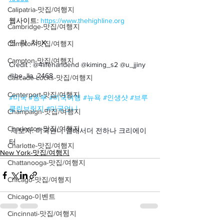
Calipatria-맛집/여행지
웹사이트: 
https://www.thehighline.org
Cambridge-맛집/여행지
연  락  처: X
Campton-맛집/여행지
Campton-맛집/여행지
Credit : @4lifehandend @kiming_s2 @u_jjiny 
@be_lla_2468
Cascade Locks-맛집/여행지
Centerport-맛집/여행지
#미국
#동부
#미국여행
#뉴욕
#인생샷
#브루
클린브릿지
#미국언니
Champaign-맛집/여행지
Charleston-맛집/여행지
제보자: 미국언니 앰배서더 전하나 크리에이
터
Charlotte-맛집/여행지
New York-맛집/여행지
Chattanooga-맛집/여행지
Chicago-맛집/여행지
Chicago-이벤트
Cincinnati-맛집/여행지