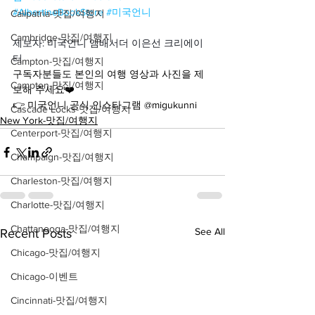
#AlbertineBookStore
#미국언니
Calipatria-맛집/여행지
Cambridge-맛집/여행지
제보자: 미국언니 앰배서더 이은선 크리에이
터
Campton-맛집/여행지
구독자분들도 본인의 여행 영상과 사진을 제
Campton-맛집/여행지
보해 주세요❤️
👉 미국언니 공식 인스타그램 @migukunni
Cascade Locks-맛집/여행지
New York-맛집/여행지
Centerport-맛집/여행지
Champaign-맛집/여행지
Charleston-맛집/여행지
Charlotte-맛집/여행지
Chattanooga-맛집/여행지
See All
Recent Posts
Chicago-맛집/여행지
Chicago-이벤트
Cincinnati-맛집/여행지