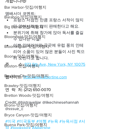
개합니다!😍
Bar Harbor-맛집/여행지
앰배서더 코멘트:
Baraboo-맛집/여행지
프랑스 서점인 만큼 프랑스 서적이 많지
만 영어서적도 많이 판매한다고 해요.
Big Bend-맛집/여행지
분위기에 취해 창가에 앉아 독서를 즐길 
Bloomfield-맛집/여행지
수 있다는 사실!
이쁜 인테리어와 곳곳에 유럽 풍의 인테
Bloomington-맛집/여행지
리어 소품이 있어 많은 분들이 사진 찍으
Boone-맛집/여행지
러 오신다고 합니다.
주        소: 
972 5th Ave, New York, NY 10075
Boston-맛집/여행지
Boulder City-맛집/여행지
웹사이트: 
http://www.albertine.com
Brawley-맛집/여행지
연  락  처: (212) 650-0070
Bretton Woods-맛집/여행지
Credit: @histravelijar @likechinesehannah 
Bronx-맛집/여행지
@sssue_c
Bryce Canyon-맛집/여행지
#미국
#미국동부
#여행
#뉴욕
#뉴욕서점
#서
Buena Park-맛집/여행지
점
#bookstore
#Albertine