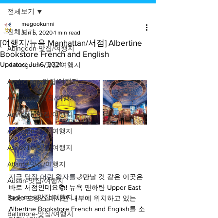
전체보기
megookunni
전체보기
Jun 5, 2020
1 min read
[여행지/뉴욕 Manhattan/서점] Albertine
Abingdon-맛집/여행지
Bookstore French and English
Updated:
Jul 6, 2021
alamogordo-맛집/여행지
Anchorage-맛집/여행지
Ann Arbor-맛집/여행지
Arlington-맛집/여행지
Arlington-맛집/여행지
Asheville-맛집/여행지
Atlanta-맛집/여행지
지금 당장 어린 왕자를
🌙만날 것 같은 이곳은 
Austin-맛집/여행지
바로 서점인데요📚! 뉴욕 맨하탄 Upper East 
Badlands-맛집/여행지
Side⚡️프랑스 대사관 내부에 위치하고 있는 
Albertine Bookstore French and English를 소
Baltimore-맛집/여행지