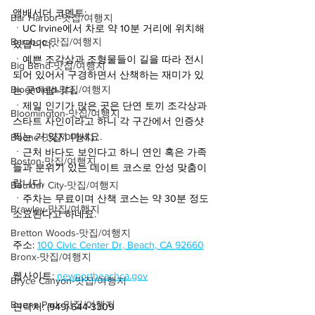
앰배서더 코멘트:
Bar Harbor-맛집/여행지
ㆍUC Irvine에서 차로 약 10분 거리에 위치해 
Baraboo-맛집/여행지
있답니다. 
ㆍ예쁜 조각상과 조형물들이 길을 따라 전시
Big Bend-맛집/여행지
되어 있어서 구경하면서 산책하는 재미가 있
Bloomfield-맛집/여행지
는 곳이랍니다. 
ㆍ제일 인기가 많은 곳은 단연 토끼 조각상과 
Bloomington-맛집/여행지
스타트 사인이라고 하니 각 구간에서 인증샷 
찍는 거 잊지 마세요.
Boone-맛집/여행지
ㆍ근처 바다도 보인다고 하니 연인 혹은 가족
Boston-맛집/여행지
들과 분위기 있는 데이트 코스로 안성 맞춤이
랍니다. 
Boulder City-맛집/여행지
ㆍ주차는 무료이며 산책 코스는 약 30분 정도 
Brawley-맛집/여행지
소요된다고 하네요. 
Bretton Woods-맛집/여행지
주소: 
100 Civic Center Dr, Beach, CA 92660
Bronx-맛집/여행지
웹사이트: 
newportbeachca.gov
Bryce Canyon-맛집/여행지
Buena Park-맛집/여행지
연락처: (949) 644-3309