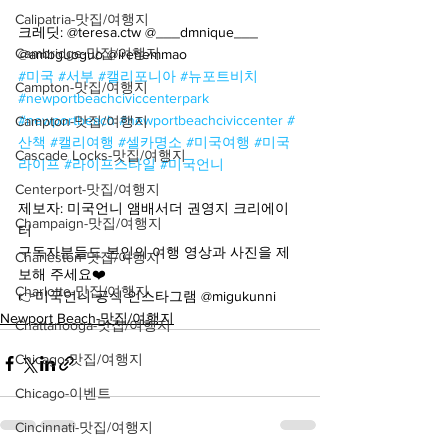
Calipatria-맛집/여행지
크레딧: @teresa.ctw @___dmnique___ 
Cambridge-맛집/여행지
@ambguoguo @irenemmao 
#미국
#서부
#캘리포니아
#뉴포트비치
Campton-맛집/여행지
#newportbeachciviccenterpark
#newportbeach
#newportbeachciviccenter
#
Campton-맛집/여행지
산책
#캘리여행
#셀카명소
#미국여행
#미국
Cascade Locks-맛집/여행지
라이프
#라이프스타일
#미국언니
Centerport-맛집/여행지
제보자: 미국언니 앰배서더 권영지 크리에이
Champaign-맛집/여행지
터
구독자분들도 본인의 여행 영상과 사진을 제
Charleston-맛집/여행지
보해 주세요❤️
Charlotte-맛집/여행지
👉미국언니 공식 인스타그램 @migukunni
Newport Beach-맛집/여행지
Chattanooga-맛집/여행지
Chicago-맛집/여행지
Chicago-이벤트
Cincinnati-맛집/여행지