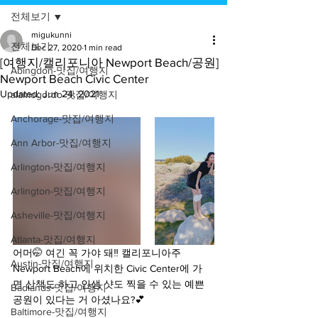
전체보기
migukunni
전체보기
Dec 27, 2020
1 min read
[여행지/캘리포니아 Newport Beach/공원]
Abingdon-맛집/여행지
Newport Beach Civic Center
Updated:
Jun 24, 2021
alamogordo-맛집/여행지
Anchorage-맛집/여행지
Ann Arbor-맛집/여행지
Arlington-맛집/여행지
Arlington-맛집/여행지
Asheville-맛집/여행지
Atlanta-맛집/여행지
어머🤭 여긴 꼭 가야 돼‼️ 캘리포니아주 
Austin-맛집/여행지
Newport Beach에 위치한 Civic Center에 가
면 산책도 하고 인생 샷도 찍을 수 있는 예쁜 
Badlands-맛집/여행지
공원이 있다는 거 아셨나요?💕
Baltimore-맛집/여행지