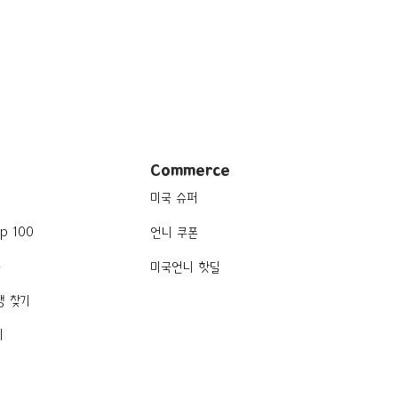
Commerce
미국 슈퍼
p 100
언니 쿠폰
품
미국언니 핫딜
행 찾기
기