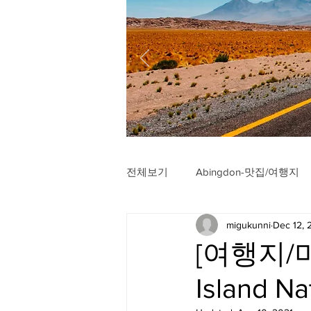
전체보기
Abingdon-맛집/여행지
migukunni
Dec 12,
Arlington-맛집/여행지
Arli
[여행지/미
Island Na
Badlands-맛집/여행지
Balt