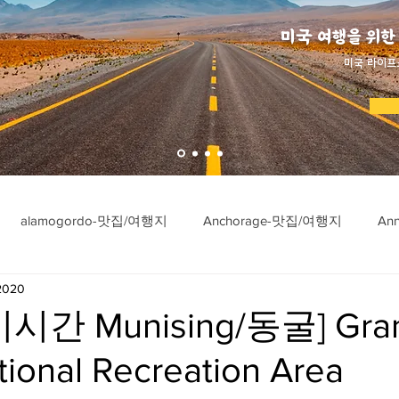
미국 여행을 위한
​미국 라이프
alamogordo-맛집/여행지
Anchorage-맛집/여행지
An
 2020
ngton-맛집/여행지
Asheville-맛집/여행지
Atlanta-맛집/여행
시간 Munising/동굴] Gra
tional Recreation Area
imore-맛집/여행지
Bar Harbor-맛집/여행지
Baraboo-맛집