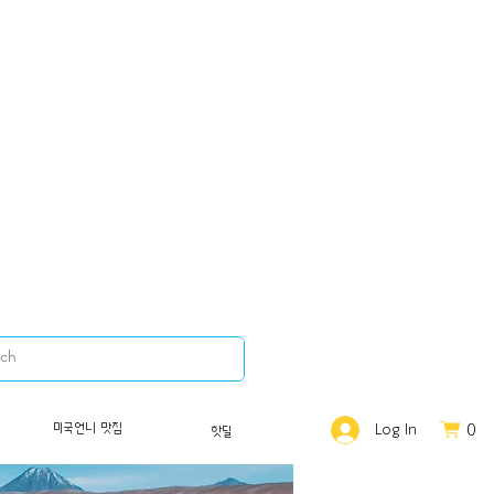
0
미국언니 맛집
Log In
핫딜