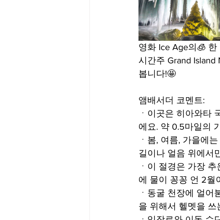
영화 Ice Age의
시간주 Grand Islan
봅니다!🤩
앰배서더 코멘트:
ㆍ이곳은 히아와타 국
에요. 약 0.5마일의
ㆍ봄, 여름, 가을에는
길이나 얼음 위에서만
ㆍ이 절경은 가장 추
에 물이 꽁꽁 언 2
ㆍ동굴 천장에 얼어붇
을 위해서 헬멧을 쓰
ㆍ입장료와 이동 수단