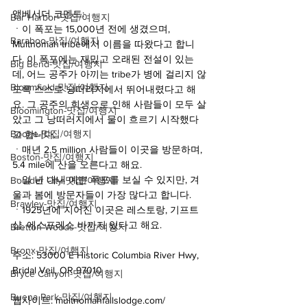
앰베서더 코멘트:
Bar Harbor-맛집/여행지
ㆍ이 폭포는 15,000년 전에 생겼으며, 
Baraboo-맛집/여행지
Multnomah tribe에서 이름을 따왔다고 합니
다. 이 폭포에는 재밌고 오래된 전설이 있는
Big Bend-맛집/여행지
데, 어느 공주가 아끼는 tribe가 병에 걸리지 않
Bloomfield-맛집/여행지
도록 스스로 낭떠러지에서 뛰어내렸다고 해
요. 그 공주의 희생으로 인해 사람들이 모두 살
Bloomington-맛집/여행지
았고 그 낭떠러지에서 물이 흐르기 시작했다
Boone-맛집/여행지
고 합니다. 
ㆍ매년 2.5 million 사람들이 이곳을 방문하며, 
Boston-맛집/여행지
5.4 mile에 산을 오른다고 해요.
ㆍ일 년 내내 예쁜 폭포를 보실 수 있지만, 겨
Boulder City-맛집/여행지
울과 봄에 방문자들이 가장 많다고 합니다.
Brawley-맛집/여행지
ㆍ1925년에 지어진 이곳은 레스토랑, 기프트
샵, 에스프레소 바까지 있다고 해요.
Bretton Woods-맛집/여행지
Bronx-맛집/여행지
주소: 53000 E Historic Columbia River Hwy, 
Bridal Veil, OR 97010
Bryce Canyon-맛집/여행지
Buena Park-맛집/여행지
웹사이트: multnomahfallslodge.com/