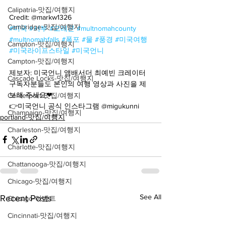
Calipatria-맛집/여행지
Credit: @markw1326
Cambridge-맛집/여행지
#미국
#서부
#오레곤
#multnomahcounty
#multnomahfalls
#폭포
#물
#풍경
#미국여행
Campton-맛집/여행지
#미국라이프스타일
#미국언니
Campton-맛집/여행지
ㅤ 
제보자: 미국언니 앰배서더 최예빈 크레이터
Cascade Locks-맛집/여행지
구독자분들도 본인의 여행 영상과 사진을 제
보해 주세요❤
Centerport-맛집/여행지
👉미국언니 공식 인스타그램 @migukunni
Champaign-맛집/여행지
portland-맛집/여행지
Charleston-맛집/여행지
Charlotte-맛집/여행지
Chattanooga-맛집/여행지
Chicago-맛집/여행지
See All
Recent Posts
Chicago-이벤트
Cincinnati-맛집/여행지