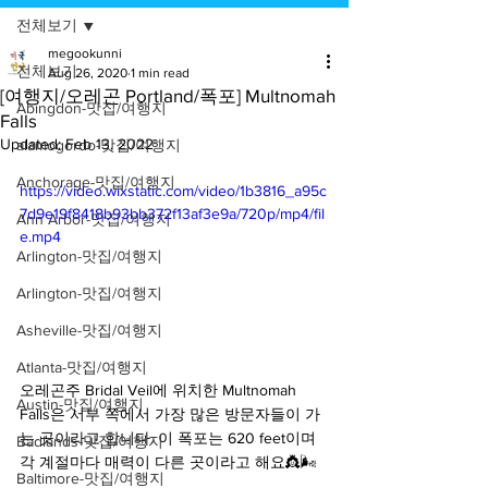
전체보기
megookunni
전체보기
Aug 26, 2020
1 min read
[여행지/오레곤 Portland/폭포] Multnomah
Abingdon-맛집/여행지
Falls
Updated:
Feb 13, 2022
alamogordo-맛집/여행지
Anchorage-맛집/여행지
https://video.wixstatic.com/video/1b3816_a95c
7d9e19f8418b93bb372f13af3e9a/720p/mp4/fil
Ann Arbor-맛집/여행지
e.mp4
Arlington-맛집/여행지
Arlington-맛집/여행지
Asheville-맛집/여행지
Atlanta-맛집/여행지
오레곤주 Bridal Veil에 위치한 Multnomah 
Austin-맛집/여행지
Falls은 서부 쪽에서 가장 많은 방문자들이 가
는 곳이라고 합니다. 이 폭포는 620 feet이며 
Badlands-맛집/여행지
각 계절마다 매력이 다른 곳이라고 해요👸🌬
Baltimore-맛집/여행지