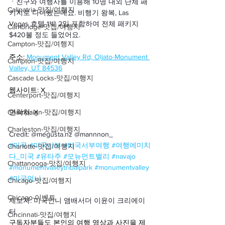
ㆍ
친구와 여행사를 이용해 10명 내외 단체 패
Calipatria-맛집/여행지
키지로 다녀왔는데요. 비행기 왕복, Las 
Vegas 호텔 1박 2일 포함하여 전체 패키지 
Cambridge-맛집/여행지
$420불 정도 들었어요.
Campton-맛집/여행지
주소: 
Monument Valley Rd, Oljato-Monument 
Campton-맛집/여행지
Valley, UT 84536
Cascade Locks-맛집/여행지
웹사이트: X
Centerport-맛집/여행지
Champaign-맛집/여행지
연락처: X
Charleston-맛집/여행지
Credit: @megusta.nz @mannnon_
#미국
#미국서부
#미국서부여행
#여행에미치
Charlotte-맛집/여행지
다_미국
#유타주
#모뉴먼트밸리
#navajo
Chattanooga-맛집/여행지
#monumentvalleytribalpark
#monumentvalley
#미국언니
Chicago-맛집/여행지
Chicago-이벤트
제보자: 미국언니 앰배서더 이윤이 크리에이
터
Cincinnati-맛집/여행지
구독자분들도 본인의 여행 영상과 사진을 제