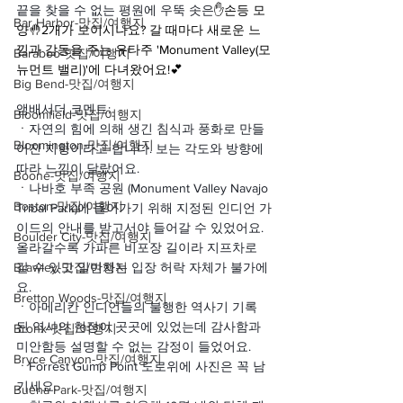
끝을 찾을 수 없는 평원에 우뚝 솟은
✋손등 모
Bar Harbor-맛집/여행지
양🤚2개가 보이시나요? 갈 때마다 새로운 느
낌과 감동을 주는 유타주 'Monument Valley(모
Baraboo-맛집/여행지
뉴먼트 밸리)'에 다녀왔어요!💕
Big Bend-맛집/여행지
앰배서더 코멘트:
Bloomfield-맛집/여행지
ㆍ
자연의 힘에 의해 생긴 침식과 풍화로 만들
Bloomington-맛집/여행지
어진 지형이라고 합니다. 보는 각도와 방향에 
따라 느낌이 달랐어요.
Boone-맛집/여행지
ㆍ
나바호 부족 공원 (Monument Valley Navajo 
Boston-맛집/여행지
Tribal Park)에 들어가기 위해 지정된 인디언 가
이드의 안내를 받고서야 들어갈 수 있었어요. 
Boulder City-맛집/여행지
올라갈수록 가파른 비포장 길이라 지프차로 
Brawley-맛집/여행지
갈 수 있고 일반차는 입장 허락 자체가 불가에
요.
Bretton Woods-맛집/여행지
ㆍ
아메리칸 인디언들의 불행한 역사기 기록
된 역사의 현장이 곳곳에 있었는데 감사함과 
Bronx-맛집/여행지
미안함등 설명할 수 없는 감정이 들었어요.
Bryce Canyon-맛집/여행지
ㆍ
Forrest Gump Point 도로위에 사진은 꼭 남
기세요.
Buena Park-맛집/여행지