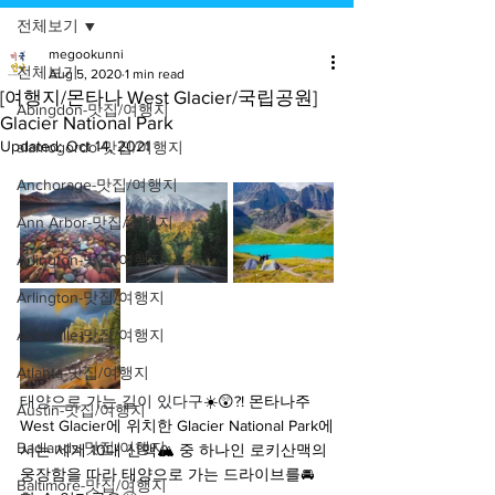
전체보기
megookunni
전체보기
Aug 5, 2020
1 min read
[여행지/몬타나 West Glacier/국립공원]
Abingdon-맛집/여행지
Glacier National Park
Updated:
Oct 14, 2021
alamogordo-맛집/여행지
Anchorage-맛집/여행지
Ann Arbor-맛집/여행지
Arlington-맛집/여행지
Arlington-맛집/여행지
Asheville-맛집/여행지
Atlanta-맛집/여행지
태양으로 가는 길이 있다구
☀️😲?! 몬타나주 
Austin-맛집/여행지
West Glacier에 위치한 Glacier National Park에
Badlands-맛집/여행지
서는 세계 10대 산맥🏔 중 하나인 로키산맥의 
웅장함을 따라 태양으로 가는 드라이브를🚘 
Baltimore-맛집/여행지