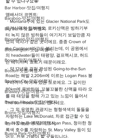
할 수 있다구요🤩
Bar Harbor-맛집/여행지
앰배서더 코멘트:
Baraboo-맛집/여행지
ㆍ
Montana주에 있는 Glacier National Park도 
로키산맥의 일부에요. 로키산맥은 빙하기부
Big Bend-맛집/여행지
터 녹지 않은 빙하들이 여기저기 보일만큼 자
Bloomfield-맛집/여행지
연의 역사가 깊은 곳이에요. 종종 Crown of 
the Continent라고도 불리는데, 이 공원에서
Bloomington-맛집/여행지
의 headwater들이 태평양, 걸프멕시코, 허드
Boone-맛집/여행지
슨 베이까지 흐르기 때문이래요.
ㆍ
약 12년을 걸쳐 완성된 Going-to-the-Sun 
Boston-맛집/여행지
Road는 해발 2,206m에 이르는 Logan Pass 봉
Boulder City-맛집/여행지
우리까지 이어져 있는 도로에요. 그 길이만 
80km에 육박하며, 꼬불꼬불한 산맥을 따라 오
Brawley-맛집/여행지
를 때 태양을 향해 가고 있는 느낌이 들어서 
Bretton Woods-맛집/여행지
The Sun Road라고도 한다네요.
ㆍ
그 외 유명한 관광지는 형형색색의 돌들을 
Bronx-맛집/여행지
자랑하는 Lake McDonald, 차로 접근할 수 있
Bryce Canyon-맛집/여행지
는 가장 높은 봉우리인 Logan Pass, 청아한 청
록색 호수를 자랑하는 St. Mary Valley 등이 있
Buena Park-맛집/여행지
어요. 전부 가봐야 할 곳들입니다.