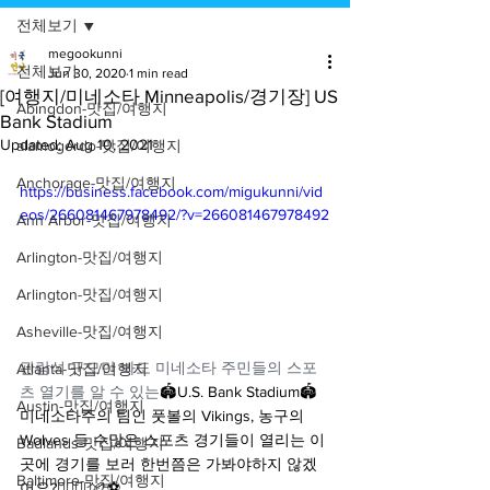
전체보기
megookunni
전체보기
Jun 30, 2020
1 min read
[여행지/미네소타 Minneapolis/경기장] US
Abingdon-맛집/여행지
Bank Stadium
Updated:
Aug 10, 2021
alamogordo-맛집/여행지
Anchorage-맛집/여행지
https://business.facebook.com/migukunni/vid
eos/266081467978492/?v=266081467978492
Ann Arbor-맛집/여행지
Arlington-맛집/여행지
Arlington-맛집/여행지
Asheville-맛집/여행지
관람석 규모만 봐도 미네소타 주민들의 스포
Atlanta-맛집/여행지
츠 열기를 알 수 있는
🏟U.S. Bank Stadium🏟
Austin-맛집/여행지
미네소타주의 팀인 풋볼의 Vikings, 농구의 
Wolves 등 수많은 스포츠 경기들이 열리는 이
Badlands-맛집/여행지
곳에 경기를 보러 한번쯤은 가봐야하지 않겠
Baltimore-맛집/여행지
어요?🤼‍♂⛹‍♂🏉⚽