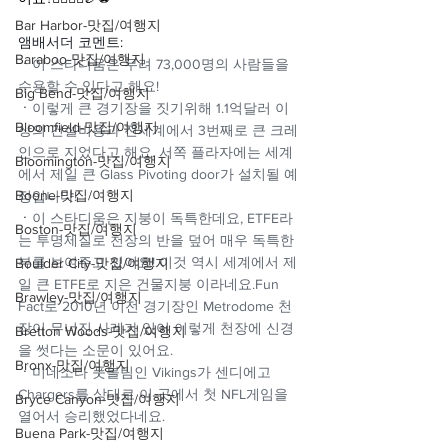
Bar Harbor-맛집/여행지
앰배서더 코멘트:
Baraboo-맛집/여행지
ㆍ
이 스타디움은 무려 73,000명의 사람들을 
수용할 수 있다고 해요!
Big Bend-맛집/여행지
ㆍ
이렇게 큰 경기장을 짓기위해 1.1억달러 이
Bloomfield-맛집/여행지
상의 건설비용과 전세계에서 3번째로 큰 크레
인으로 지었다고 해요. 서쪽 플라자에는 세계
Bloomington-맛집/여행지
에서 제일 큰 Glass Pivoting door가 설치될 예
Boone-맛집/여행지
정입니다!
ㆍ
이 스타디움은 지붕이 독특한데요, ETFE라
Boston-맛집/여행지
는 투명제질로 천장의 반을 덮어 매우 독특한 
뷰를 보여주고 있어요! 이것 역시 세계에서 제
Boulder City-맛집/여행지
일 큰 ETFE로 지은 건물지붕 이라네요.Fun 
Brawley-맛집/여행지
Fact로 2010년 이전 경기장인 Metrodome 천
장이 무너진 사례가 있어 이렇게 천장에 신경
Bretton Woods-맛집/여행지
을 썻다는 소문이 있어요.
Bronx-맛집/여행지
ㆍ
미네소타 풋볼팀인 Vikings가 센디에고 
Chargers를 상대로 이 곳에서 첫 NFL게임을 
Bryce Canyon-맛집/여행지
열어서 승리했었다네요.
Buena Park-맛집/여행지