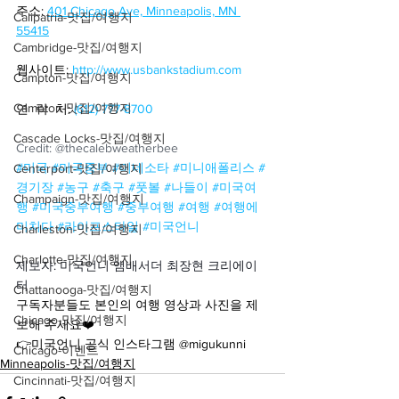
주소:
401 Chicago Ave, Minneapolis, MN 
Calipatria-맛집/여행지
55415
Cambridge-맛집/여행지
웹사이트: 
http://www.usbankstadium.com
Campton-맛집/여행지
Campton-맛집/여행지
연  락  처: 
(612) 777-8700
Cascade Locks-맛집/여행지
Credit: @thecalebweatherbee
#미국
#미국중부
#미네소타
#미니애폴리스
#
Centerport-맛집/여행지
경기장
#농구
#축구
#풋볼
#나들이
#미국여
Champaign-맛집/여행지
행
#미국중부여행
#중부여행
#여행
#여행에
미치다
#라이프스타일
#미국언니
Charleston-맛집/여행지
Charlotte-맛집/여행지
제보자: 미국언니 앰배서더 최장현 크리에이
터
Chattanooga-맛집/여행지
구독자분들도 본인의 여행 영상과 사진을 제
Chicago-맛집/여행지
보해 주세요❤️
👉미국언니 공식 인스타그램 @migukunni
Chicago-이벤트
Minneapolis-맛집/여행지
Cincinnati-맛집/여행지