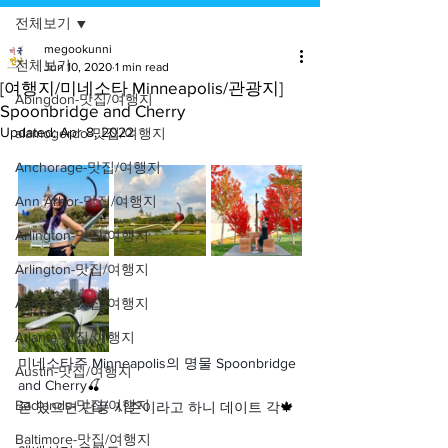
전체보기
megookunni
전체보기
Jun 10, 2020
1 min read
[여행지/미네소타 Minneapolis/관광지]
Abingdon-맛집/여행지
Spoonbridge and Cherry
Updated:
Apr 8, 2022
alamogordo-맛집/여행지
Anchorage-맛집/여행지
Ann Arbor-맛집/여행지
Arlington-맛집/여행지
Arlington-맛집/여행지
Asheville-맛집/여행지
Atlanta-맛집/여행지
미네소타주 Minneapolis의 명물 Spoonbridge 
Austin-맛집/여행지
and Cherry
🍒
Badlands-맛집/여행지
곧 있으면 단풍 시즌이라고 하니 데이트 각
🍁
Baltimore-맛집/여행지