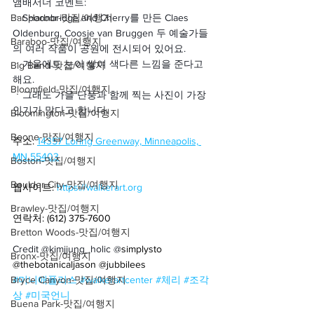
앰배서더 코멘트:
Bar Harbor-맛집/여행지
ㆍ
Spoonbridge and Cherry를 만든 Claes 
Oldenburg, Coosje van Bruggen 두 예술가들
Baraboo-맛집/여행지
의 여러 작품이 공원에 전시되어 있어요.
ㆍ
겨울에도 눈이 쌓여 색다른 느낌을 준다고 
Big Bend-맛집/여행지
해요.
Bloomfield-맛집/여행지
ㆍ
그래도 가을 단풍과 함께 찍는 사진이 가장 
인기가 많다고 합니다.
Bloomington-맛집/여행지
Boone-맛집/여행지
주소: 
14357 Loring Greenway, Minneapolis, 
MN 55403
Boston-맛집/여행지
Boulder City-맛집/여행지
웹사이트: 
https://walkerart.org
Brawley-맛집/여행지
연락처: (612) 375-7600
Bretton Woods-맛집/여행지
Credit @kimjjung_holic @
simplysto 
Bronx-맛집/여행지
@thebotanicaljason @jubbilees
Bryce Canyon-맛집/여행지
#미니애폴리스
#walkerartcenter
#체리
#조각
상
#미국언니
Buena Park-맛집/여행지