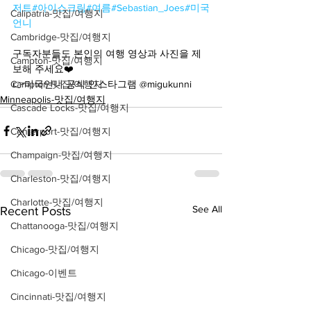
저트
#아이스크림
#여름
#Sebastian_Joes
#미국
Calipatria-맛집/여행지
언니
Cambridge-맛집/여행지
구독자분들도 본인의 여행 영상과 사진을 제
Campton-맛집/여행지
보해 주세요❤️
Campton-맛집/여행지
👉미국언니 공식 인스타그램 @migukunni
Minneapolis-맛집/여행지
Cascade Locks-맛집/여행지
Centerport-맛집/여행지
Champaign-맛집/여행지
Charleston-맛집/여행지
Charlotte-맛집/여행지
See All
Recent Posts
Chattanooga-맛집/여행지
Chicago-맛집/여행지
Chicago-이벤트
Cincinnati-맛집/여행지