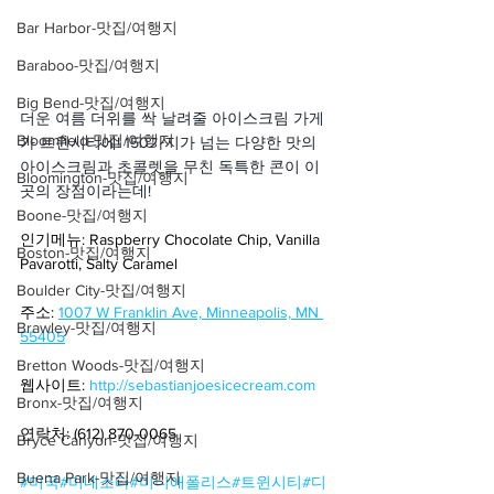
Bar Harbor-맛집/여행지
Baraboo-맛집/여행지
Big Bend-맛집/여행지
더운 여름 더위를 싹 날려줄 아이스크림 가게
Bloomfield-맛집/여행지
가 트윈시티에! 150가지가 넘는 다양한 맛의 
아이스크림과 초콜렛을 무친 독특한 콘이 이
Bloomington-맛집/여행지
곳의 장점이라는데!
Boone-맛집/여행지
인기메뉴: Raspberry Chocolate Chip, Vanilla 
Boston-맛집/여행지
Pavarotti, Salty Caramel
Boulder City-맛집/여행지
주소: 
1007 W Franklin Ave, Minneapolis, MN 
Brawley-맛집/여행지
55405
Bretton Woods-맛집/여행지
웹사이트: 
http://sebastianjoesicecream.com
Bronx-맛집/여행지
연락처: (612) 870-0065
Bryce Canyon-맛집/여행지
Buena Park-맛집/여행지
#미국
#미네소타
#미니애폴리스
#트윈시티
#디